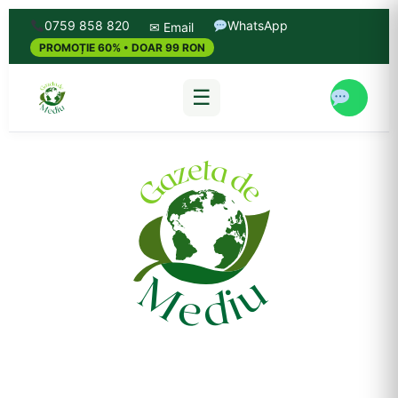
0759 858 820
WhatsApp
✉ Email
PROMOȚIE 60% • DOAR 99 RON
☰