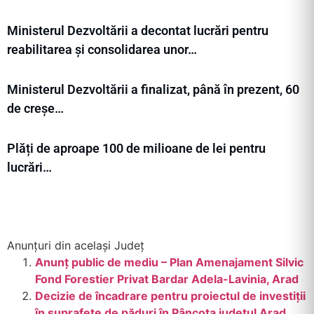
Ministerul Dezvoltării a decontat lucrări pentru
reabilitarea și consolidarea unor…
Ministerul Dezvoltării a finalizat, până în prezent, 60
de creșe…
Plăți de aproape 100 de milioane de lei pentru
lucrări…
Anunțuri din același Județ
Anunț public de mediu – Plan Amenajament Silvic
Fond Forestier Privat Bardar Adela-Lavinia, Arad
Decizie de încadrare pentru proiectul de investiții
în suprafețe de păduri în Pâncota județul Arad