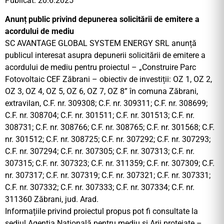
Publicat: 20.6.2025
Anunț public privind depunerea solicitării de emitere a
acordului de mediu
SC AVANTAGE GLOBAL SYSTEM ENERGY SRL anunță
publicul interesat asupra depunerii solicitării de emitere a
acordului de mediu pentru proiectul – „Construire Parc
Fotovoltaic CEF Zăbrani – obiectiv de investiții: OZ 1, OZ 2,
OZ 3, OZ 4, OZ 5, OZ 6, OZ 7, OZ 8” în comuna Zăbrani,
extravilan, C.F. nr. 309308; C.F. nr. 309311; C.F. nr. 308699;
C.F. nr. 308704; C.F. nr. 301511; C.F. nr. 301513; C.F. nr.
308731; C.F. nr. 308766; C.F. nr. 308765; C.F. nr. 301568; C.F.
nr. 301512; C.F. nr. 308725; C.F. nr. 307292; C.F. nr. 307293;
C.F. nr. 307294; C.F. nr. 307305; C.F. nr. 307313; C.F. nr.
307315; C.F. nr. 307323; C.F. nr. 311359; C.F. nr. 307309; C.F.
nr. 307317; C.F. nr. 307319; C.F. nr. 307321; C.F. nr. 307331;
C.F. nr. 307332; C.F. nr. 307333; C.F. nr. 307334; C.F. nr.
311360 Zăbrani, jud. Arad.
Informațiile privind proiectul propus pot fi consultate la
sediul Agenția Națională pentru mediu și Arii protejate –