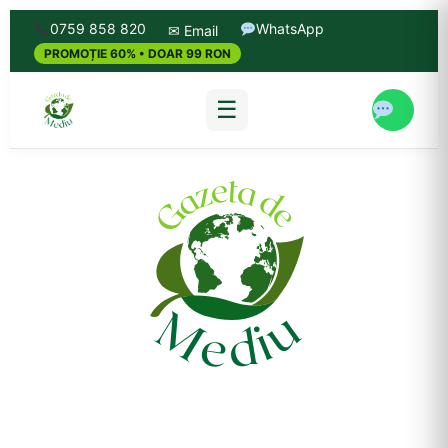
0759 858 820
WhatsApp
✉ Email
PROMOȚIE 60% • DOAR 99 RON
☰