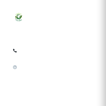
Ziarul online pentru publicarea anunțurilor obligatorii
de mediu cerute de ANMAP, APM și instituțiile
abilitate. Dovadă pe loc, acceptat în toată România.
0759 858 820
✉
gazetamediu@gmail.com
Sistem automat 24/7
SERVICII PUBLICARE
Publică anunț APM
Autorizație construire