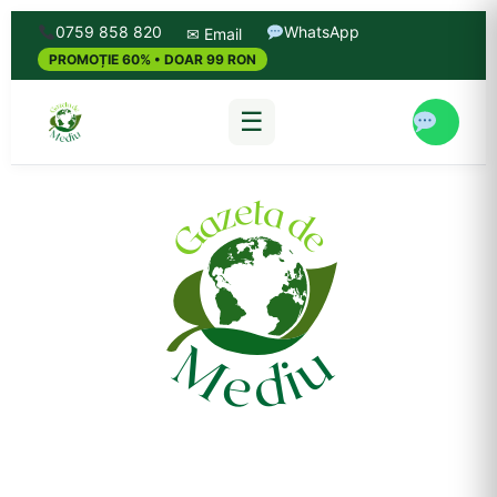
0759 858 820
WhatsApp
✉ Email
PROMOȚIE 60% • DOAR 99 RON
☰