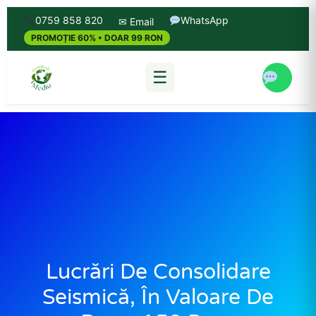
0759 858 820
WhatsApp
✉ Email
PROMOȚIE 60% • DOAR 99 RON
☰
Lucrări De Consolidare
Seismică, În Valoare De