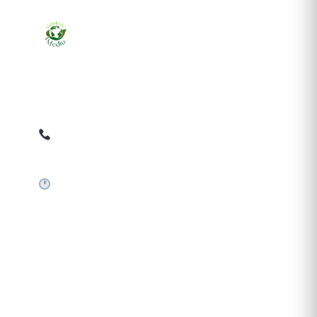
Ziarul online pentru publicarea anunțurilor obligatorii
de mediu cerute de ANMAP, APM și instituțiile
abilitate. Dovadă pe loc, acceptat în toată România.
0759 858 820
✉
gazetamediu@gmail.com
Sistem automat 24/7
SERVICII PUBLICARE
Publică anunț APM
Autorizație construire
Comunicat de presă PNRR