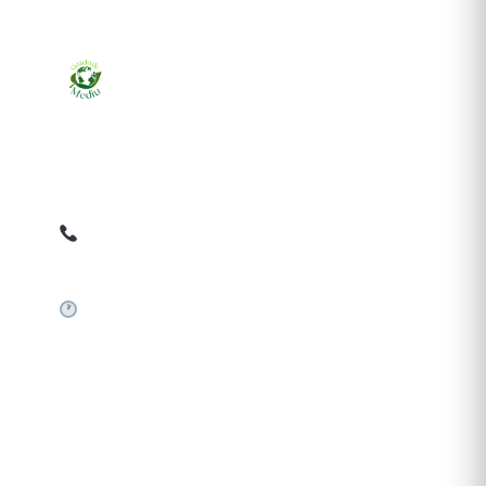
Ziarul online pentru publicarea anunțurilor obligatorii
de mediu cerute de ANMAP, APM și instituțiile
abilitate. Dovadă pe loc, acceptat în toată România.
0759 858 820
✉
gazetamediu@gmail.com
Sistem automat 24/7
SERVICII PUBLICARE
Publică anunț APM
Autorizație construire