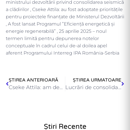
ministrului dezvoltării privind consolidarea seismică
a clădirilor , Cseke Attila: au fost adoptate prioritățile
pentru proiectele finanțate de Ministerul Dezvoltării
, A fost lansat Programul ”Eficiență energetică și
energie regenerabilă” , 25 aprilie 2025 – noul
termen limită pentru depunerea notelor
conceptuale în cadrul celui de-al doilea apel
aferent Programului Interreg IPA România-Serbia
ȘTIREA ANTERIOARĂ
ȘTIREA URMATOARE
Cseke Attila: am deblocat construcția a zece creșe noi ,…
Lucrări de consolidare seismică, în valoare de peste 150 de…
Știri Recente