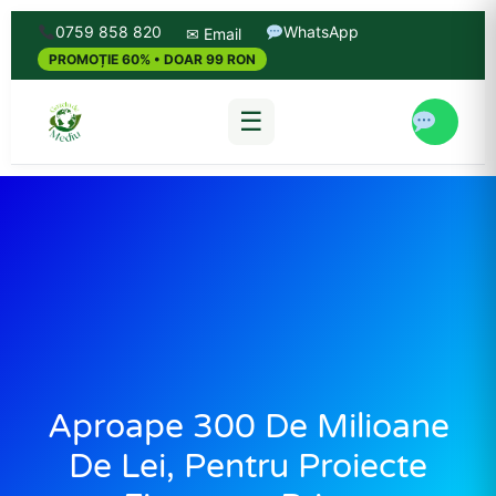
0759 858 820
WhatsApp
✉ Email
PROMOȚIE 60% • DOAR 99 RON
☰
Aproape 300 De Milioane
De Lei, Pentru Proiecte