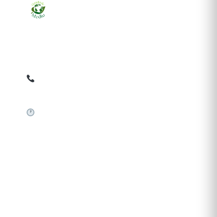
Ziarul online pentru publicarea anunțurilor obligatorii
de mediu cerute de ANMAP, APM și instituțiile
abilitate. Dovadă pe loc, acceptat în toată România.
0759 858 820
✉
gazetamediu@gmail.com
Sistem automat 24/7
SERVICII PUBLICARE
Publică anunț APM
Autorizație construire
Comunicat de presă PNRR
Pași publicare anunț