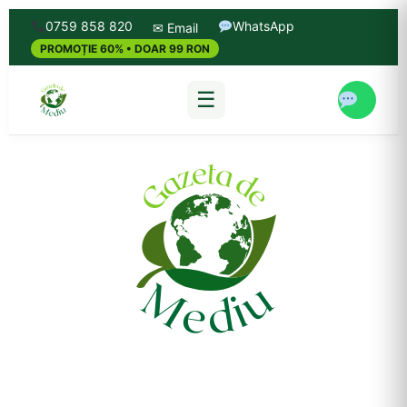
0759 858 820
WhatsApp
✉ Email
PROMOȚIE 60% • DOAR 99 RON
☰