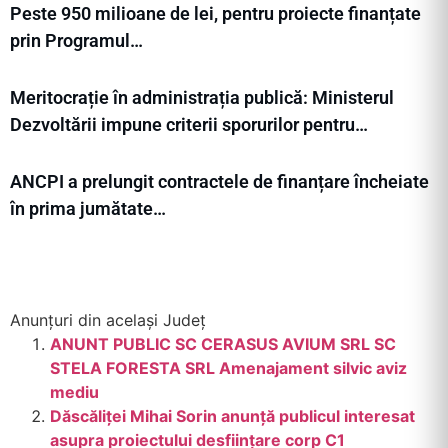
Peste 950 milioane de lei, pentru proiecte finanțate
prin Programul…
Meritocrație în administrația publică: Ministerul
Dezvoltării impune criterii sporurilor pentru…
ANCPI a prelungit contractele de finanțare încheiate
în prima jumătate…
Anunțuri din același Județ
ANUNT PUBLIC SC CERASUS AVIUM SRL SC
STELA FORESTA SRL Amenajament silvic aviz
mediu
Dăscăliței Mihai Sorin anunță publicul interesat
asupra proiectului desființare corp C1