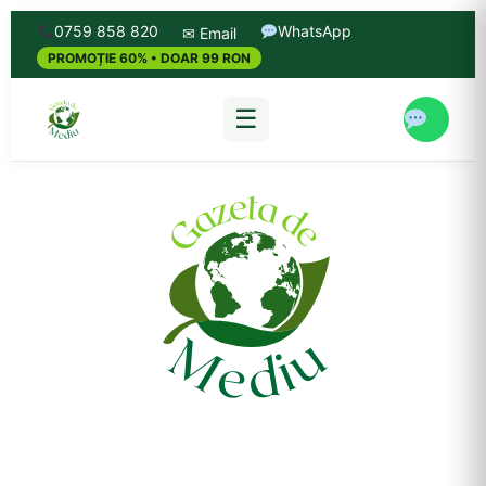
0759 858 820
WhatsApp
✉ Email
PROMOȚIE 60% • DOAR 99 RON
☰