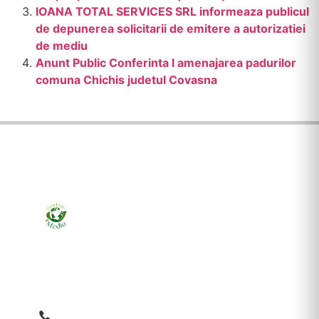
IOANA TOTAL SERVICES SRL informeaza publicul
de depunerea solicitarii de emitere a autorizatiei
de mediu
Anunt Public Conferinta I amenajarea padurilor
comuna Chichis judetul Covasna
Ziarul online pentru publicarea anunțurilor obligatorii
de mediu cerute de ANMAP, APM și instituțiile
abilitate. Dovadă pe loc, acceptat în toată România.
0759 858 820