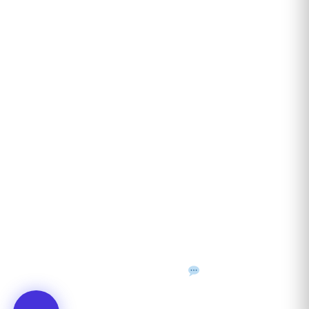
Recenzii clienți
Contact
ANUNȚURI DIN JUDEȚUL TĂU
Acceptat în toate cele 41 de județe + București
Bihor
Ilfov
Timiș
Arad
Iași
Cluj
Constanța
Brașov
Maramureș
Suceava
Sibiu
Prahova
Alba
Vrancea
Dâmbovița
Buzău
©
2026
Gazeta de Mediu • Toate drepturile rezervate
Confidențialitate
Cookies
Termeni & condiții
f
𝕏
▶