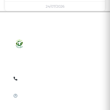
24/07/2026
Ziarul online pentru publicarea anunțurilor obligatorii
de mediu cerute de ANMAP, APM și instituțiile
abilitate. Dovadă pe loc, acceptat în toată România.
0759 858 820
✉
gazetamediu@gmail.com
Sistem automat 24/7