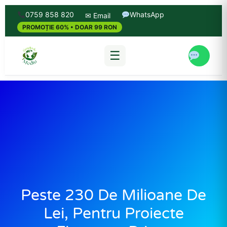
0759 858 820
WhatsApp
✉ Email
PROMOȚIE 60% • DOAR 99 RON
☰
Peste 230 De Milioane De
Lei, Pentru Proiecte