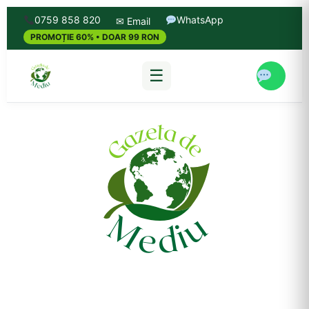
0759 858 820
WhatsApp
✉ Email
PROMOȚIE 60% • DOAR 99 RON
☰