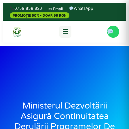
0759 858 820
WhatsApp
✉ Email
PROMOȚIE 60% • DOAR 99 RON
☰
Ministerul Dezvoltării
Asigură Continuitatea
Derulării Programelor De