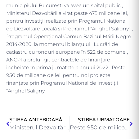
municipiului București va avea un spital public ,
Ministerul Dezvoltării a virat peste 475 milioane lei,
pentru investiții realizate prin Programul Național
de Dezvoltare Locală și Programul ”Anghel Saligny” ,
Programul Operațional Comun Bazinul Mării Negre
2014-2020, la momentul bilanțului , Lucrări de
cadastru cu fonduri europene în 522 de comune ,
ANCPI a prelungit contractele de finanțare
încheiate în prima jumătate a anului 2022 , Peste
950 de milioane de lei, pentru noi proiecte
finanțate prin Programul Național de Investiții
”Anghel Saligny”
ȘTIREA ANTERIOARĂ
ȘTIREA URMATOARE
Ministerul Dezvoltării a decontat peste 1,14 miliarde lei pentru continuarea…
Peste 950 de milioane de lei, pentru noi proiecte finanțate…