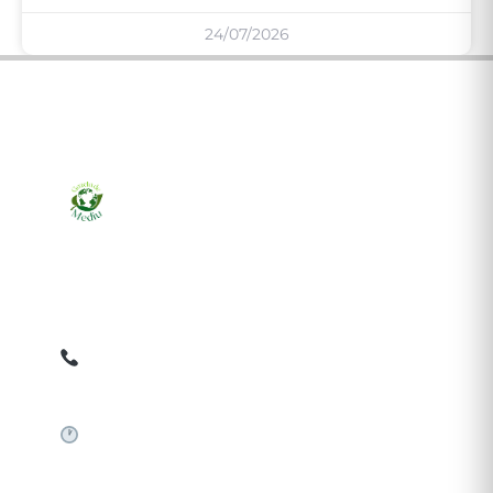
24/07/2026
Ziarul online pentru publicarea anunțurilor obligatorii
de mediu cerute de ANMAP, APM și instituțiile
abilitate. Dovadă pe loc, acceptat în toată România.
0759 858 820
✉
gazetamediu@gmail.com
Sistem automat 24/7