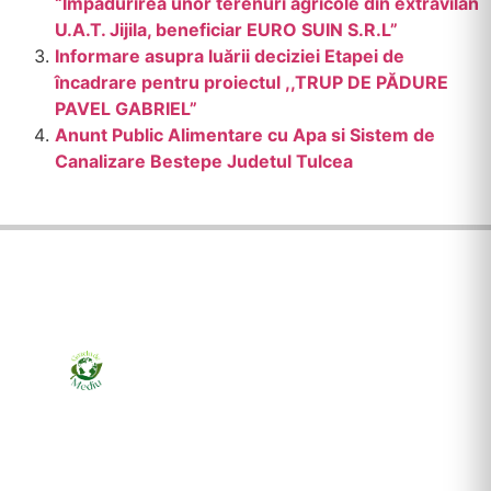
“Împădurirea unor terenuri agricole din extravilan
U.A.T. Jijila, beneficiar EURO SUIN S.R.L”
Informare asupra luării deciziei Etapei de
încadrare pentru proiectul ,,TRUP DE PĂDURE
PAVEL GABRIEL”
Anunt Public Alimentare cu Apa si Sistem de
Canalizare Bestepe Judetul Tulcea
Ziarul online pentru publicarea anunțurilor obligatorii
de mediu cerute de ANMAP, APM și instituțiile
abilitate. Dovadă pe loc, acceptat în toată România.