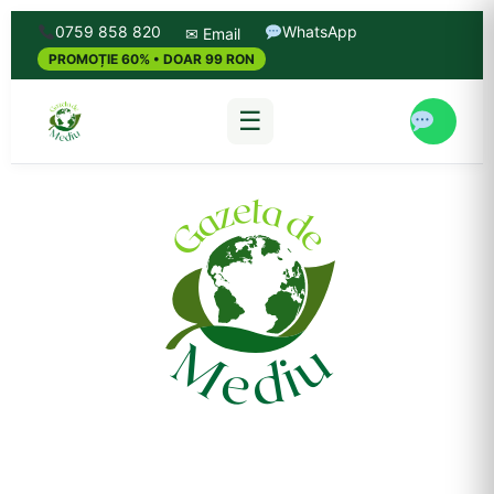
0759 858 820
WhatsApp
✉ Email
PROMOȚIE 60% • DOAR 99 RON
☰