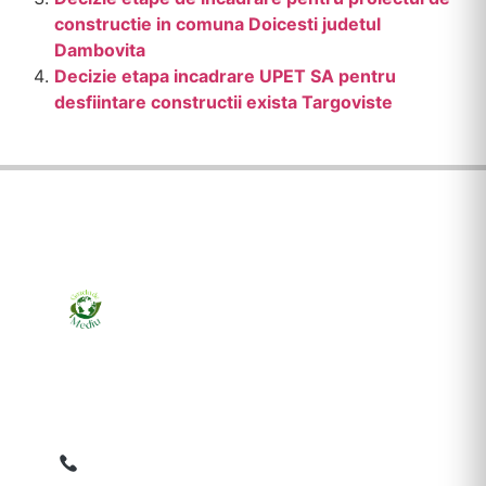
constructie in comuna Doicesti judetul
Dambovita
Decizie etapa incadrare UPET SA pentru
desfiintare constructii exista Targoviste
Ziarul online pentru publicarea anunțurilor obligatorii
de mediu cerute de ANMAP, APM și instituțiile
abilitate. Dovadă pe loc, acceptat în toată România.
0759 858 820