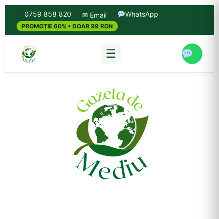
0759 858 820
WhatsApp
✉ Email
PROMOȚIE 60% • DOAR 99 RON
☰