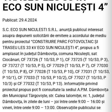
ECO SUN NICULEȘTI 4”
Publicat: 29.4.2024
S.C. ECO SUN NICULESTI S.R.L. anunță publicul interesat
asupra depunerii solicitării de emitere a acordului de mediu
pentru proiectul “CONSTRUIRE PARC FOTOVOLTAIC ȘI
TRASEU LES 33 kV ECO SUN NICULEȘTI 4”, propus a fi
amplasat în județul Dâmbovița, comuna Niculești, sat
Ciocănari, CF 73726 (T 10/53, P 1), CF 73725 (T 10/53, P 3),
CF 73727 (T 10/53, P 5), CF 77029 (T 10/53, P 7), CF 77030
(T 10/53, P 8), CF 77028 (T 10/53, P 10), CF 77031 (T 10/53,
P 10/1), CF 77033 (T 10/53, P 10/2), CF 77027 (T 10/53, P
10/3) și CF 77032 (T 10/53, P 13). Informațiile privind
proiectul propus pot fi consultate la sediul A.P.M. Dâmbovița
din Municipiul Târgoviște, str. Calea Ialomiței, nr. 1, județul
Dâmbovița, în zilele de luni – joi între orele 9:00 – 16:00 și
vineri, între orele 9:00 – 13:00. Observațiile publicului se