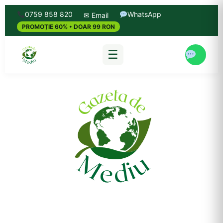
0759 858 820
WhatsApp
✉ Email
PROMOȚIE 60% • DOAR 99 RON
☰