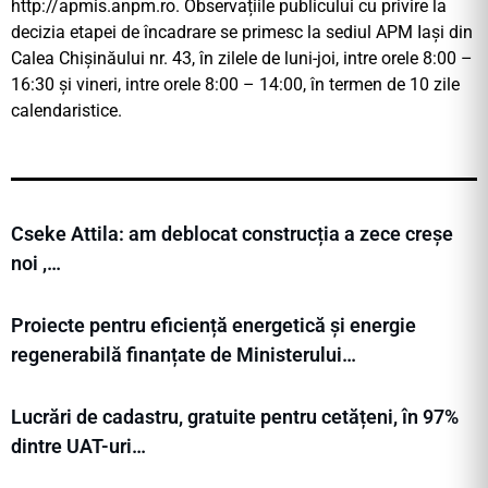
http://apmis.anpm.ro. Observațiile publicului cu privire la
decizia etapei de încadrare se primesc la sediul APM Iași din
Calea Chișinăului nr. 43, în zilele de luni-joi, intre orele 8:00 –
16:30 şi vineri, intre orele 8:00 – 14:00, în termen de 10 zile
calendaristice.
Cseke Attila: am deblocat construcția a zece creșe
noi ,…
Proiecte pentru eficiență energetică și energie
regenerabilă finanțate de Ministerului…
Lucrări de cadastru, gratuite pentru cetățeni, în 97%
dintre UAT-uri…