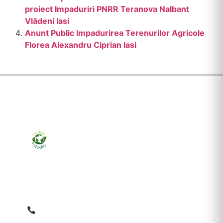
proiect Impaduriri PNRR Teranova Nalbant
Vlădeni Iasi
Anunt Public Impadurirea Terenurilor Agricole
Florea Alexandru Ciprian Iasi
Ziarul online pentru publicarea anunțurilor obligatorii
de mediu cerute de ANMAP, APM și instituțiile
abilitate. Dovadă pe loc, acceptat în toată România.
0759 858 820