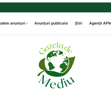
dele anunțuri
Anunțuri publicate
Știri
Agenții AP