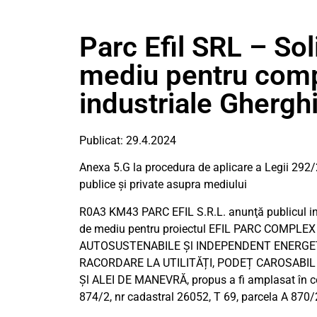
Parc Efil SRL – Sol
mediu pentru comp
industriale Ghergh
Publicat: 29.4.2024
Anexa 5.G la procedura de aplicare a Legii 292/
publice și private asupra mediului
R0A3 KM43 PARC EFIL S.R.L. anunţă publicul inte
de mediu pentru proiectul EFIL PARC COMPLE
AUTOSUSTENABILE Șl INDEPENDENT ENERGET
RACORDARE LA UTILITĂȚI, PODEȚ CAROSABIL
Șl ALEI DE MANEVRĂ, propus a fi amplasat în c
874/2, nr cadastral 26052, T 69, parcela A 870/