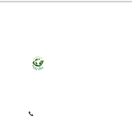
Ziarul online pentru publicarea anunțurilor
obligatorii de mediu cerute de ANMAP, APM și
instituțiile abilitate. Dovadă pe loc, acceptat în
toată România.
0759 858 820
✉
gazetamediu@gmail.com