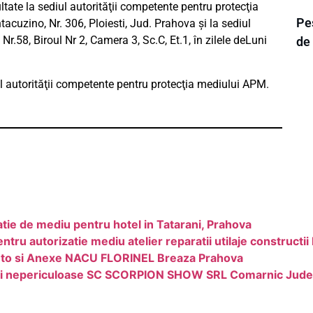
ultate la sediul autorităţii competente pentru protecţia
Pes
uzino, Nr. 306, Ploiesti, Jud. Prahova şi la sediul
Nr.58, Biroul Nr 2, Camera 3, Sc.C, Et.1, în zilele deLuni
de
iul autorităţii competente pentru protecţia mediului APM.
tie de mediu pentru hotel in Tatarani, Prahova
u autorizatie mediu atelier reparatii utilaje constructii 
Auto si Anexe NACU FLORINEL Breaza Prahova
uri nepericuloase SC SCORPION SHOW SRL Comarnic Jude