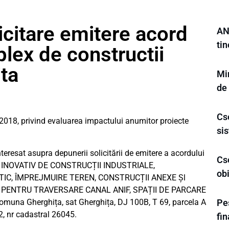
icitare emitere acord
AN
tin
lex de constructii
ita
Min
de
Cse
2018, privind evaluarea impactului anumitor proiecte
sis
resat asupra depunerii solicitării de emitere a acordului
Cs
X INOVATIV DE CONSTRUCȚII INDUSTRIALE,
obi
IC, ÎMPREJMUIRE TEREN, CONSTRUCȚII ANEXE Șl
 PENTRU TRAVERSARE CANAL ANIF, SPAȚII DE PARCARE
omuna Gherghița, sat Gherghița, DJ 100B, T 69, parcela A
Pes
2, nr cadastral 26045.
fi