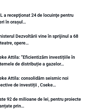
L a recepţionat 24 de locuinţe pentru
eri în orașul…
isterul Dezvoltării vine în sprijinul a 68
 teatre, opere…
ke Attila: ”Eficientizăm investițiile în
temele de distribuție a gazelor…
eke Attila: consolidăm seismic noi
ective de investiții , Cseke…
te 92 de milioane de lei, pentru proiecte
nanțate prin…