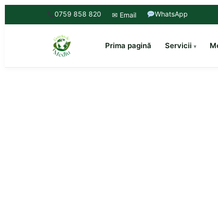
0759 858 820
WhatsApp
✉ Email
Prima pagină
Servicii
Mo