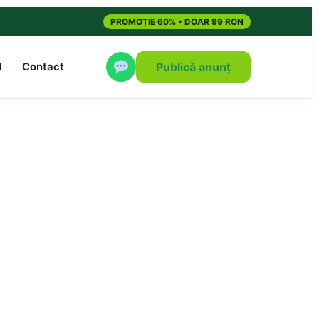
PROMOȚIE 60% • DOAR 99 RON
M
Contact
Publică anunț