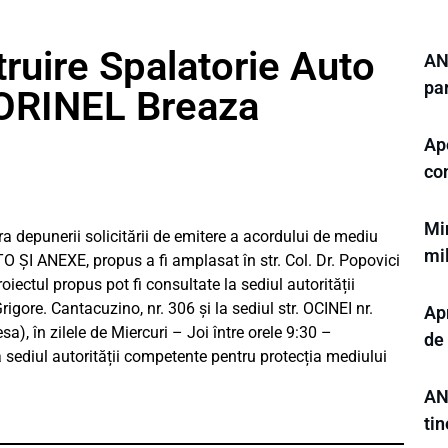
ruire Spalatorie Auto
ANC
pa
ORINEL Breaza
Ape
con
Min
depunerii solicitării de emitere a acordului de mediu
mi
I ANEXE, propus a fi amplasat în str. Col. Dr. Popovici
oiectul propus pot fi consultate la sediul autorității
igore. Cantacuzino, nr. 306 și la sediul str. OCINEI nr.
Ap
), în zilele de Miercuri – Joi între orele 9:30 –
de 
a sediul autorității competente pentru protecția mediului
AN
tin