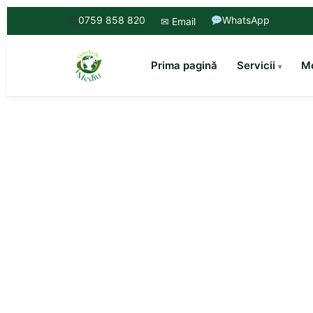
0759 858 820
WhatsApp
✉ Email
Prima pagină
Servicii
Mo