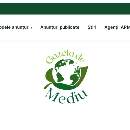
dele anunțuri
Anunțuri publicate
Știri
Agenții AP