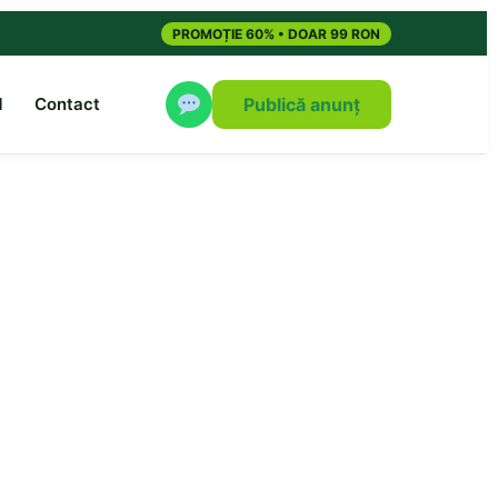
PROMOȚIE 60% • DOAR 99 RON
M
Contact
Publică anunț