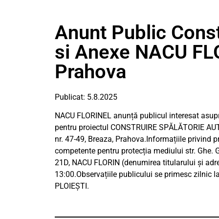
Anunt Public Const
si Anexe NACU FL
Prahova
Publicat: 5.8.2025
NACU FLORINEL anunță publicul interesat asupra 
pentru proiectul CONSTRUIRE SPĂLĂTORIE AUTO Ș
nr. 47-49, Breaza, Prahova.Informațiile privind pr
competente pentru protecția mediului str. Ghe. Gr
21D, NACU FLORIN (denumirea titularului și adresa
13:00.Observațiile publicului se primesc zilnic l
PLOIEȘTI.