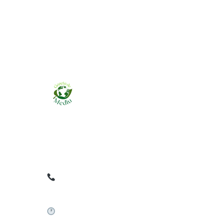
Ziarul online pentru publicarea anunțurilor
obligatorii de mediu cerute de ANMAP, APM și
instituțiile abilitate. Dovadă pe loc, acceptat în
toată România.
0759 858 820
✉
gazetamediu@gmail.com
Sistem automat 24/7