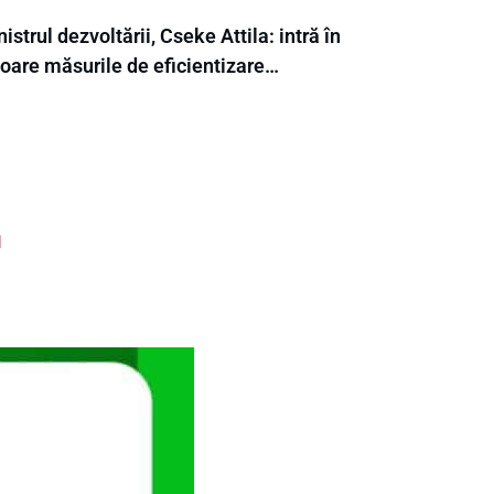
istrul dezvoltării, Cseke Attila: intră în
goare măsurile de eficientizare…
I