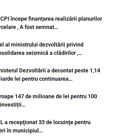
PI începe finanțarea realizării planurilor
rcelare , A fost semnat…
l al ministrului dezvoltării privind
solidarea seismică a clădirilor ,…
isterul Dezvoltării a decontat peste 1,14
liarde lei pentru continuarea…
roape 147 de milioane de lei pentru 100
investiții…
L a recepţionat 33 de locuinţe pentru
eri în municipiul…