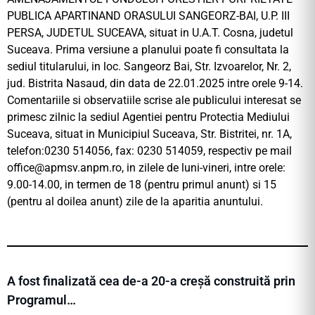
PUBLICA APARTINAND ORASULUI SANGEORZ-BAI, U.P. III
PERSA, JUDETUL SUCEAVA, situat in U.A.T. Cosna, judetul
Suceava. Prima versiune a planului poate fi consultata la
sediul titularului, in loc. Sangeorz Bai, Str. Izvoarelor, Nr. 2,
jud. Bistrita Nasaud, din data de 22.01.2025 intre orele 9-14.
Comentariile si observatiile scrise ale publicului interesat se
primesc zilnic la sediul Agentiei pentru Protectia Mediului
Suceava, situat in Municipiul Suceava, Str. Bistritei, nr. 1A,
telefon:0230 514056, fax: 0230 514059, respectiv pe mail
office@
apmsv.anpm.ro, in zilele de luni-vineri, intre orele:
9.00-14.00, in termen de 18 (pentru primul anunt) si 15
(pentru al doilea anunt) zile de la aparitia anuntului.
A fost finalizată cea de-a 20-a creșă construită prin
Programul…