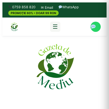
0759 858 820
WhatsApp
✉ Email
PROMOȚIE 60% • DOAR 99 RON
☰