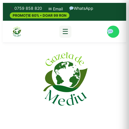
0759 858 820
WhatsApp
✉ Email
PROMOȚIE 60% • DOAR 99 RON
☰