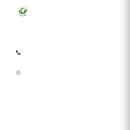
Ziarul online pentru publicarea anunțurilor obligatorii
de mediu cerute de ANMAP, APM și instituțiile
abilitate. Dovadă pe loc, acceptat în toată România.
0759 858 820
✉
gazetamediu@gmail.com
Sistem automat 24/7
SERVICII PUBLICARE
Publică anunț APM
Autorizație construire
Comunicat de presă PNRR