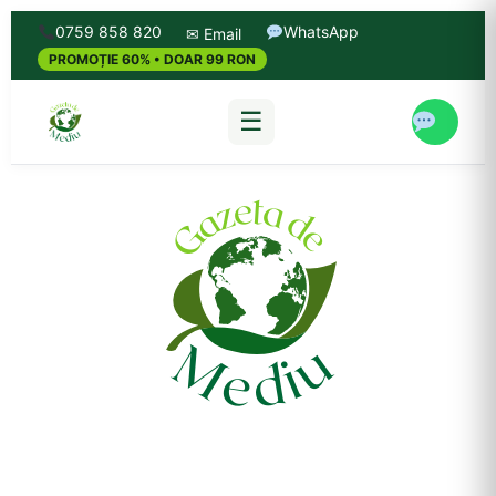
0759 858 820
WhatsApp
✉ Email
PROMOȚIE 60% • DOAR 99 RON
☰