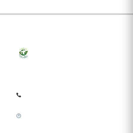
Ziarul online pentru publicarea anunțurilor obligatorii
de mediu cerute de ANMAP, APM și instituțiile
abilitate. Dovadă pe loc, acceptat în toată România.
0759 858 820
✉
gazetamediu@gmail.com
Sistem automat 24/7