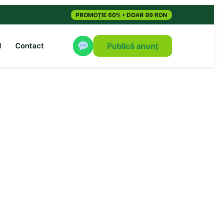
PROMOȚIE 60% • DOAR 99 RON
M
Contact
Publică anunț