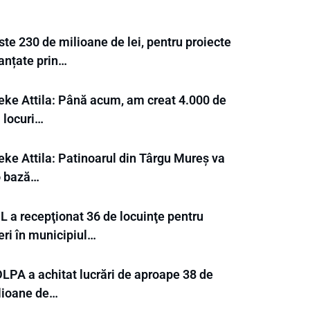
te 230 de milioane de lei, pentru proiecte
nanțate prin…
eke Attila: Până acum, am creat 4.000 de
 locuri…
eke Attila: Patinoarul din Târgu Mureș va
 o bază…
L a recepţionat 36 de locuinţe pentru
eri în municipiul…
LPA a achitat lucrări de aproape 38 de
lioane de…