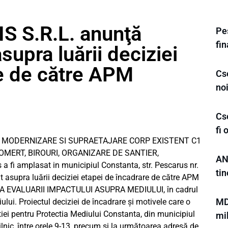
S S.R.L. anunţă
Pes
fi
supra luării deciziei
re de către APM
Cs
noi
Cs
fi
tului: MODERNIZARE SI SUPRAETAJARE CORP EXISTENT C1
COMERT, BIROURI, ORGANIZARE DE SANTIER,
AN
 amplasat in municipiul Constanta, str. Pescarus nr.
tin
t asupra luării deciziei etapei de încadrare de către APM
EVALUARII IMPACTULUI ASUPRA MEDIULUI, în cadrul
MD
lui. Proiectul deciziei de încadrare şi motivele care o
iei pentru Protectia Mediului Constanta, din municipiul
mi
 zilnic, între orele 9-13, precum şi la următoarea adresă de