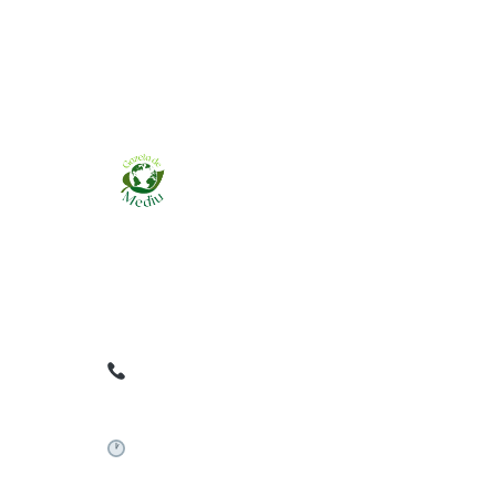
Ziarul online pentru publicarea anunțurilor
obligatorii de mediu cerute de ANMAP, APM și
instituțiile abilitate. Dovadă pe loc, acceptat în
toată România.
0759 858 820
✉
gazetamediu@gmail.com
Sistem automat 24/7