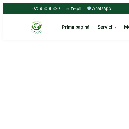
0759 858 820
WhatsApp
✉ Email
Prima pagină
Servicii
Mo