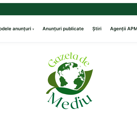
dele anunțuri
Anunțuri publicate
Știri
Agenții AP