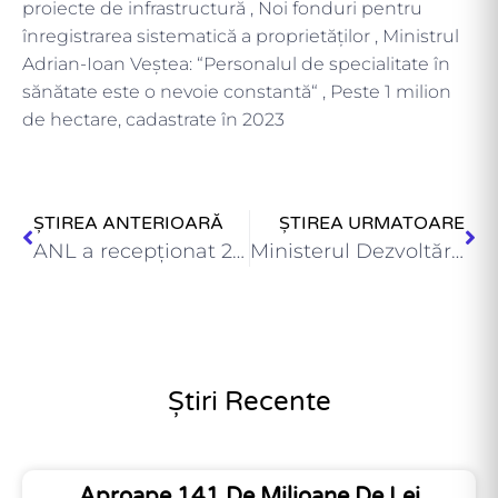
proiecte de infrastructură , Noi fonduri pentru
înregistrarea sistematică a proprietăților , Ministrul
Adrian-Ioan Veștea: “Personalul de specialitate în
sănătate este o nevoie constantă“ , Peste 1 milion
de hectare, cadastrate în 2023
ȘTIREA ANTERIOARĂ
ȘTIREA URMATOARE
ANL a recepţionat 24 de locuinţe pentru tineri în orașul…
Ministerul Dezvoltării a decontat peste 303 milioane de lei, pentru…
Știri Recente
Aproape 141 De Milioane De Lei