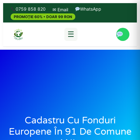
0759 858 820
WhatsApp
✉ Email
PROMOȚIE 60% • DOAR 99 RON
☰
Cadastru Cu Fonduri
Europene În 91 De Comune