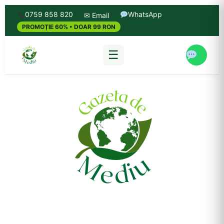
0759 858 820
WhatsApp
✉ Email
PROMOȚIE 60% • DOAR 99 RON
☰