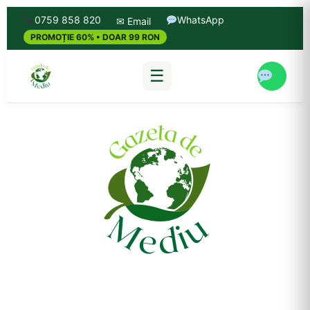
0759 858 820
WhatsApp
✉ Email
PROMOȚIE 60% • DOAR 99 RON
☰