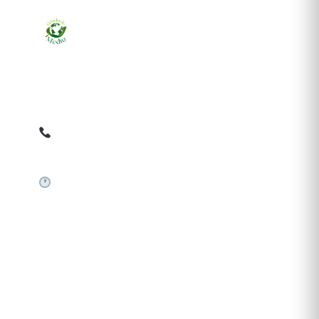
Ziarul online pentru publicarea anunțurilor obligatorii
de mediu cerute de ANMAP, APM și instituțiile
abilitate. Dovadă pe loc, acceptat în toată România.
0759 858 820
✉
gazetamediu@gmail.com
Sistem automat 24/7
SERVICII PUBLICARE
Publică anunț APM
Autorizație construire
Comunicat de presă PNRR