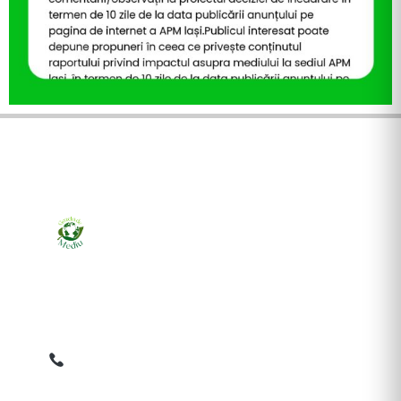
Ziarul online pentru publicarea anunțurilor obligatorii
de mediu cerute de ANMAP, APM și instituțiile
abilitate. Dovadă pe loc, acceptat în toată România.
0759 858 820
✉
gazetamediu@gmail.com