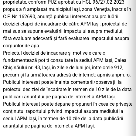
proprietate, conform PUZ aprobat cu HCL 96/27.02.2023
propus a fi amplasat municipiul lași, zona Veneția, înscris în
C.F. Nr. 162690, anunță publicul interesat asupra luării
deciziei etapei de încadrare de către APM lași: proiectul de
mai sus se supune evaluării impactului asupra mediului,
fără evaluare adecvată și fără evaluarea impactului asupra
corpurilor de apă.
Proiectul deciziei de încadrare și motivele care o
fundamentează pot ti consultate la sediul APM lași, Calea
Chișinăului nr. 43, lași, în zilele de luni joi, între orele 912,
precum și la următoarea adresă de internet: apmis.anpm.ro.
Publicul interesat poate înainta comentarii/observații la
proiectul deciziei de încadrare în termen de 10 zile de la data
publicării anunțului pe pagina de internet a APM lași.
Publicul interesat poate depune propuneri în ceea ce privește
conținutul raportului privind impactul asupra mediului la
sediul APM lași, în termen de 10 zile de la data publicării
anunțului pe pagina de internet a APM lași.