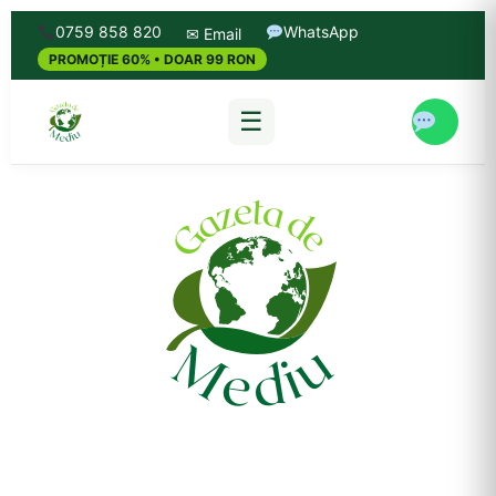
0759 858 820
WhatsApp
✉ Email
PROMOȚIE 60% • DOAR 99 RON
☰