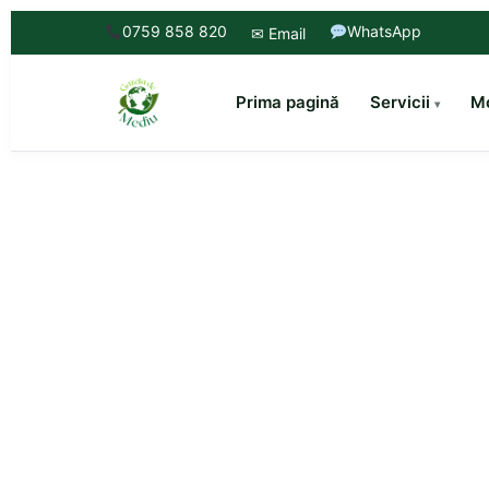
0759 858 820
WhatsApp
✉ Email
Prima pagină
Servicii
Mo