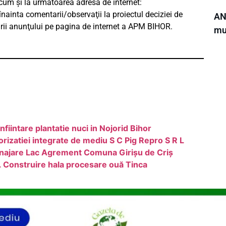
precum şi la următoarea adresă de internet:
nainta comentarii/observaţii la proiectul deciziei de
ANL
ării anunţului pe pagina de internet a APM BIHOR.
mun
nfiintare plantatie nuci in Nojorid Bihor
rizatiei integrate de mediu S C Pig Repro S R L
najare Lac Agrement Comuna Girișu de Criș
 Construire hala procesare ouă Tinca