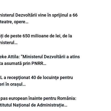
isterul Dezvoltării vine în sprijinul a 66
 teatre, opere…
ți de peste 650 milioane de lei, de la
nisterul…
ke Attila: ”Ministerul Dezvoltării a atins
nta asumată prin PNRR…
L a recepţionat 40 de locuinţe pentru
eri în orașul…
 pas european înainte pentru România:
titutul Național de Administrație…