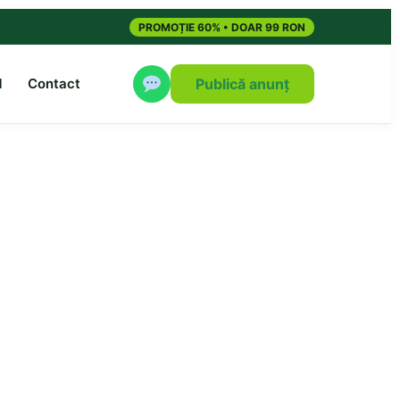
PROMOȚIE 60% • DOAR 99 RON
M
Contact
Publică anunț