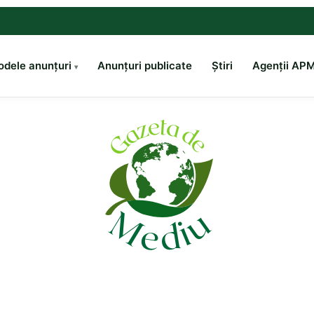
dele anunțuri
Anunțuri publicate
Știri
Agenții AP