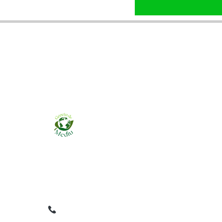
Ziarul online pentru publicarea anunțurilor
obligatorii de mediu cerute de ANMAP, APM și
instituțiile abilitate. Dovadă pe loc, acceptat în
toată România.
0759 858 820