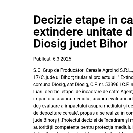
Decizie etape in ca
extindere unitate 
Diosig judet Bihor
Publicat: 6.3.2025
S.C. Grup de Producători Cereale Agroind S.R.L.,
17/C, jude ul Bihor,ț titular al proiectului: ″ Ext
comuna Diosig, sat Diosig, C.F. nr. 53896 i C.F. 
luării deciziei etapei de încadrare de către Agen
impactului asupra mediului, asupra evaluarii ade
deș evaluare a impactului asupra mediului şi de 
de depozitare cereale’, propus a se realiza în com
jude Bihorș ț .Proiectul deciziei de încadrare şi
autorităţii competente pentru protecţia mediului