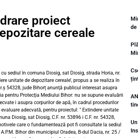
drare proiect
Min
de
depozitare cereale
Plă
Mi
Cse
 cu sediul în comuna Diosig, sat Diosig, strada Horia, nr.
ți
indere unitate de depozitare cereale’, propus a se realiza în
nr.ș 54328, jude Bihorț anunţă publicul interesat asupra
ţia pentru Protecţia Mediului Bihor: nu se supune evaluării
AN
cvate i asupra corpurilor de apă, în cadrul procedurilor
tin
evaluare adecvată, pentru proiectul: ″ Extindere unitate
una Diosig, sat Diosig, C.F. nr. 53896 i C.F. nr. 54328,
Un
 motivele care o fundamentează pot fi consultate la sediul
Ins
 A.P.M. Bihor din municipiul Oradea, B-dul Dacia, nr. 25 /