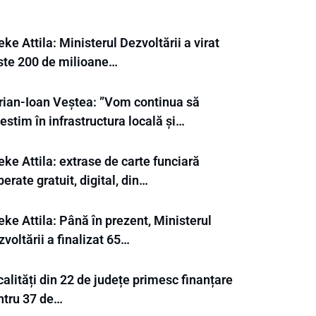
ke Attila: Ministerul Dezvoltării a virat
ste 200 de milioane…
rian-Ioan Veștea: ”Vom continua să
estim în infrastructura locală și…
ke Attila: extrase de carte funciară
berate gratuit, digital, din…
ke Attila: Până în prezent, Ministerul
voltării a finalizat 65…
alități din 22 de județe primesc finanțare
ntru 37 de…