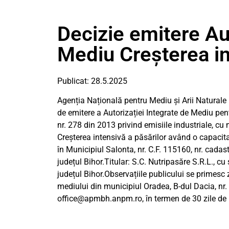
Decizie emitere Aut
Mediu Creșterea in
Publicat: 28.5.2025
Agenția Națională pentru Mediu și Arii Naturale P
de emitere a Autorizației Integrate de Mediu pen
nr. 278 din 2013 privind emisiile industriale, cu m
Creșterea intensivă a păsărilor având o capaci
în Municipiul Salonta, nr. C.F. 115160, nr. cadas
județul Bihor.Titular: S.C. Nutripasăre S.R.L., cu
județul Bihor.Observațiile publicului se primesc 
mediului din municipiul Oradea, B-dul Dacia, nr.
office@apmbh.anpm.ro
, în termen de 30 zile de