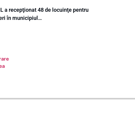
L a recepţionat 48 de locuinţe pentru
eri în municipiul…
rare
dea