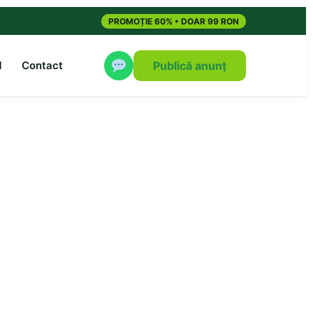
PROMOȚIE 60% • DOAR 99 RON
M
Contact
Publică anunț