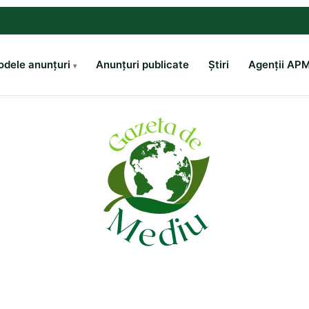
dele anunțuri
Anunțuri publicate
Știri
Agenții AP