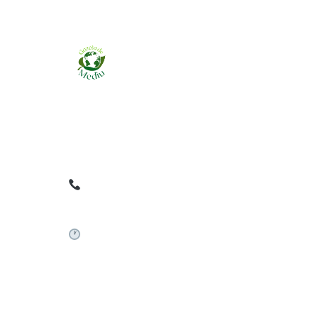
Ziarul online pentru publicarea anunțurilor
obligatorii de mediu cerute de ANMAP, APM și
instituțiile abilitate. Dovadă pe loc, acceptat în
toată România.
0759 858 820
✉
gazetamediu@gmail.com
Sistem automat 24/7
©
2026
Gazeta de Mediu • Toate drepturile rezervate