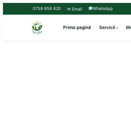
0759 858 820
WhatsApp
✉ Email
Prima pagină
Servicii
Mo