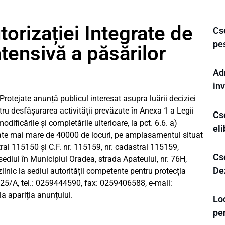
orizației Integrate de
Cse
pe
tensivă a păsărilor
Ad
inv
rotejate anunță publicul interesat asupra luării deciziei
tru desfășurarea activității prevăzute în Anexa 1 a Legii
Cse
odificările și completările ulterioare, la pct. 6.6. a)
eli
tate mai mare de 40000 de locuri, pe amplasamentul situat
tral 115150 și C.F. nr. 115159, nr. cadastral 115159,
Cse
 sediul în Municipiul Oradea, strada Apateului, nr. 76H,
Dez
zilnic la sediul autorității competente pentru protecția
 25/A, tel.: 0259444590, fax: 0259406588, e-mail:
 la apariția anunțului.
Loc
pe