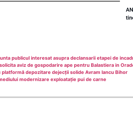
AN
tin
publicul interesat asupra declansarii etapei de incad
solicita aviz de gospodarire ape pentru Balastiera in Ora
u platformă depozitare dejecții solide Avram Iancu Bihor
mediului modernizare exploatație pui de carne