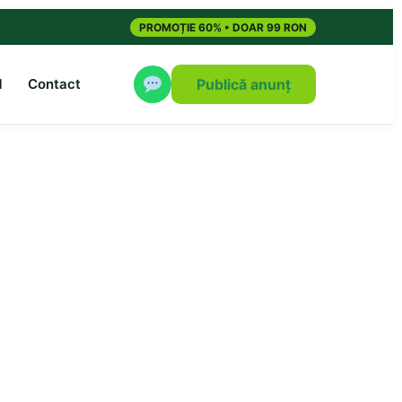
PROMOȚIE 60% • DOAR 99 RON
M
Contact
Publică anunț