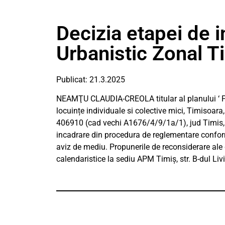
Decizia etapei de 
Urbanistic Zonal T
Publicat: 21.3.2025
NEAMŢU CLAUDIA-CREOLA titular al planului ‘ Pl
locuințe individuale si colective mici, Timisoar
406910 (cad vechi A1676/4/9/1a/1), jud Timis, 
incadrare din procedura de reglementare confor
aviz de mediu. Propunerile de reconsiderare ale d
calendaristice la sediu APM Timiș, str. B-dul Li