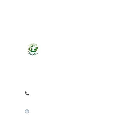
Ziarul online pentru publicarea anunțurilor
obligatorii de mediu cerute de ANMAP, APM și
instituțiile abilitate. Dovadă pe loc, acceptat în
toată România.
0759 858 820
✉
gazetamediu@gmail.com
Sistem automat 24/7