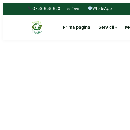
0759 858 820
WhatsApp
✉ Email
Prima pagină
Servicii
Mo