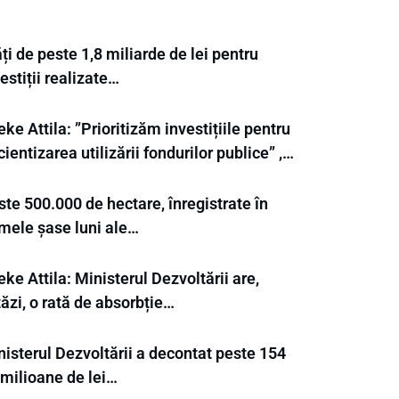
ți de peste 1,8 miliarde de lei pentru
estiții realizate…
ke Attila: ”Prioritizăm investițiile pentru
cientizarea utilizării fondurilor publice” ,…
te 500.000 de hectare, înregistrate în
imele șase luni ale…
ke Attila: Ministerul Dezvoltării are,
ăzi, o rată de absorbție…
nisterul Dezvoltării a decontat peste 154
 milioane de lei…