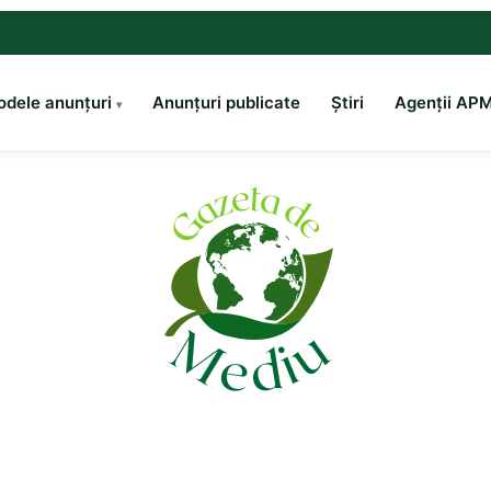
dele anunțuri
Anunțuri publicate
Știri
Agenții AP