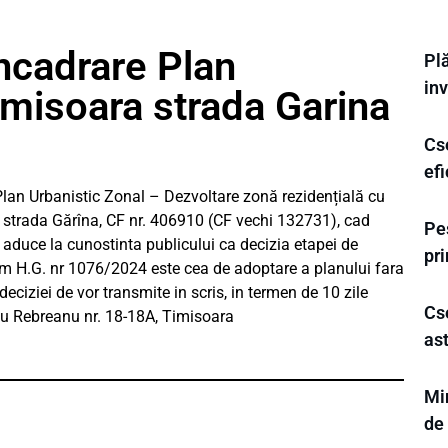
incadrare Plan
Plă
inv
imisoara strada Garina
Cse
efi
an Urbanistic Zonal – Dezvoltare zonă rezidențială cu
a, strada Gărîna, CF nr. 406910 (CF vechi 132731), cad
Pes
aduce la cunostinta publicului ca decizia etapei de
pr
m H.G. nr 1076/2024 este cea de adoptare a planului fara
eciziei de vor transmite in scris, in termen de 10 zile
Cse
viu Rebreanu nr. 18-18A, Timisoara
ast
Mi
de