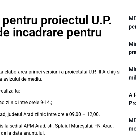
pentru proiectul U.P.
MD
pen
 de incadrare pentru
Min
pre
Min
elaborarea primei versiuni a proiectului U.P. III Archiș si
mi
a avizului de mediu.
ealiza la:
A f
d zilnic intre orele 9-14.;
Pr
d, judetul Arad zilnic intre orele 09,00 – 12,00.
MDL
is la sediul APM Arad, str. Splaiul Mureșului, FN, Arad,
med
e de la data anuntului.