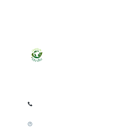
Ziarul online pentru publicarea anunțurilor
obligatorii de mediu cerute de ANMAP, APM și
instituțiile abilitate. Dovadă pe loc, acceptat în
toată România.
0759 858 820
✉
gazetamediu@gmail.com
Sistem automat 24/7