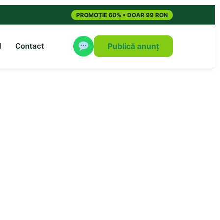
PROMOȚIE 60% • DOAR 99 RON
M
Contact
Publică anunț