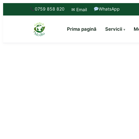
0759 858 820
WhatsApp
✉ Email
Prima pagină
Servicii
Mo