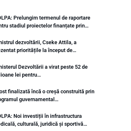
LPA: Prelungim termenul de raportare
tru stadiul proiectelor finanțate prin…
istrul dezvoltării, Cseke Attila, a
zentat prioritățile la început de…
isterul Dezvoltării a virat peste 52 de
lioane lei pentru…
ost finalizată încă o creșă construită prin
ogramul guvernamental…
PA: Noi investiții în infrastructura
icală, culturală, juridică și sportivă…