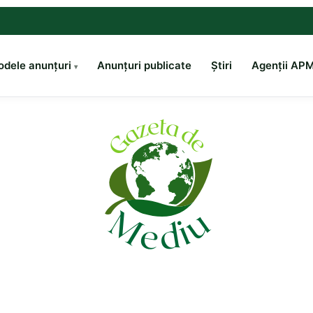
dele anunțuri
Anunțuri publicate
Știri
Agenții AP