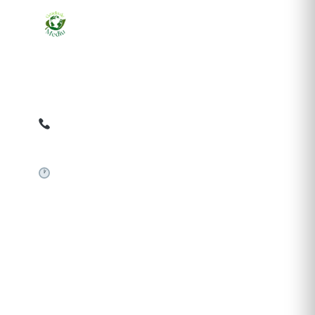
Ziarul online pentru publicarea anunțurilor obligatorii
de mediu cerute de ANMAP, APM și instituțiile
abilitate. Dovadă pe loc, acceptat în toată România.
0759 858 820
✉
gazetamediu@gmail.com
Sistem automat 24/7
SERVICII PUBLICARE
Publică anunț APM
Autorizație construire
Comunicat de presă PNRR
Pași publicare anunț