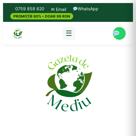
0759 858 820
WhatsApp
✉ Email
PROMOȚIE 60% • DOAR 99 RON
☰