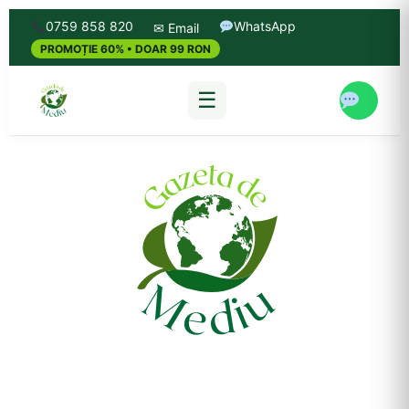
0759 858 820
WhatsApp
✉ Email
PROMOȚIE 60% • DOAR 99 RON
☰