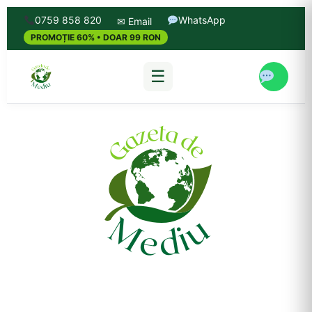
0759 858 820
WhatsApp
✉ Email
PROMOȚIE 60% • DOAR 99 RON
☰