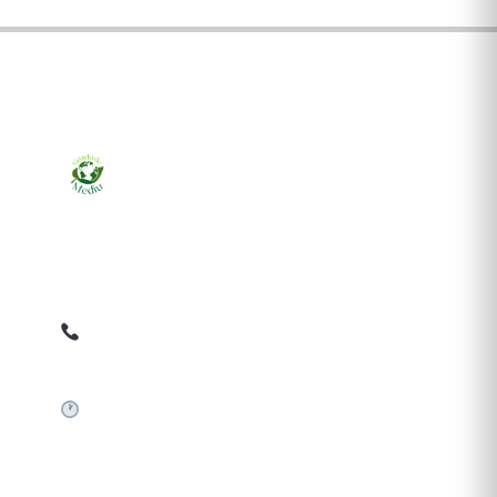
Ziarul online pentru publicarea anunțurilor obligatorii
de mediu cerute de ANMAP, APM și instituțiile
abilitate. Dovadă pe loc, acceptat în toată România.
0759 858 820
✉
gazetamediu@gmail.com
Sistem automat 24/7
SERVICII PUBLICARE