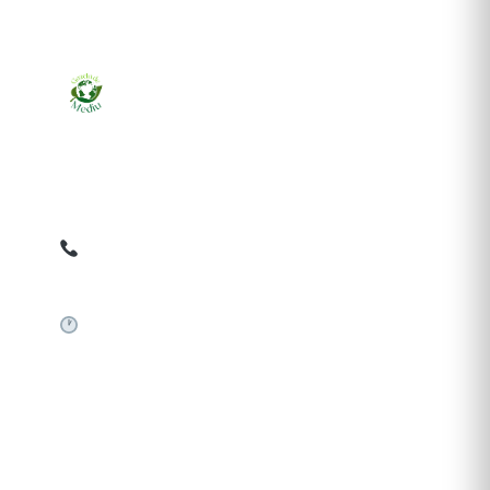
Ziarul online pentru publicarea anunțurilor obligatorii
de mediu cerute de ANMAP, APM și instituțiile
abilitate. Dovadă pe loc, acceptat în toată România.
0759 858 820
✉
gazetamediu@gmail.com
Sistem automat 24/7
SERVICII PUBLICARE
Publică anunț APM
Autorizație construire