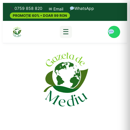
0759 858 820
WhatsApp
✉ Email
PROMOȚIE 60% • DOAR 99 RON
☰