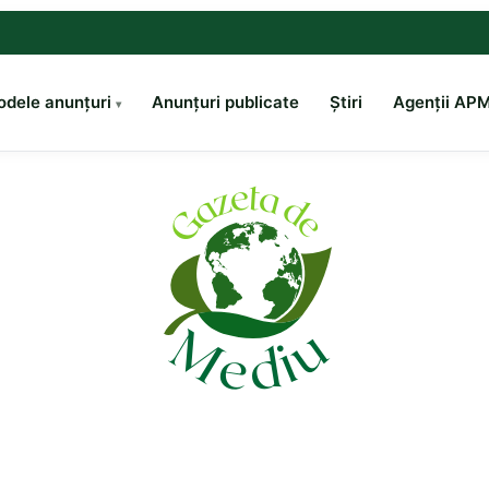
dele anunțuri
Anunțuri publicate
Știri
Agenții AP