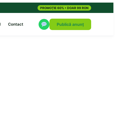
PROMOȚIE 60% • DOAR 99 RON
M
Contact
Publică anunț