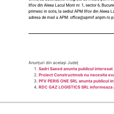
Ilfov din Aleea Lacul Morii nr. 1, sector 6, Bucure
primesc in scris, la sediul APM Ilfov din Aleea La
adresa de mail a APM: office@
apmif.anpm.ro pa
Anunțuri din același Județ
Sadri Saeed anunta publicul interesat 
Proiect Constructmob nu necesita ev
PFV PERIS ONE SRL anunta publicul int
RDC GAZ LOGISTICS SRL informeaza pe 