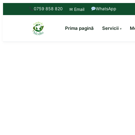
0759 858 820
WhatsApp
✉ Email
Prima pagină
Servicii
Mo