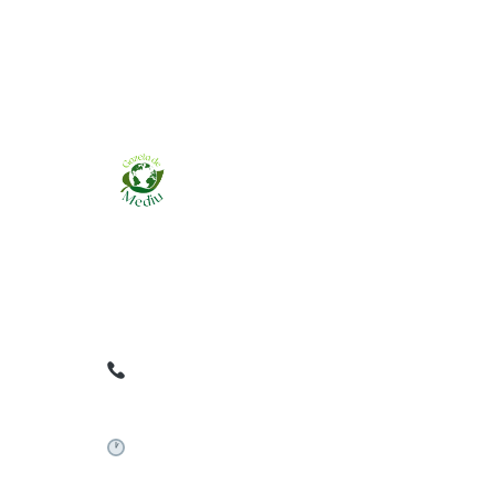
Ziarul online pentru publicarea anunțurilor
obligatorii de mediu cerute de ANMAP, APM și
instituțiile abilitate. Dovadă pe loc, acceptat în
toată România.
0759 858 820
✉
gazetamediu@gmail.com
Sistem automat 24/7