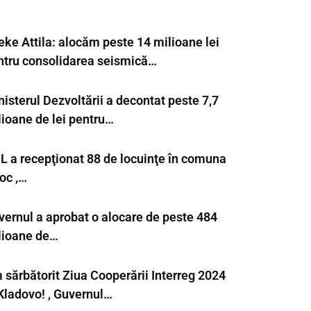
eke Attila: alocăm peste 14 milioane lei
ntru consolidarea seismică…
isterul Dezvoltării a decontat peste 7,7
lioane de lei pentru…
L a recepţionat 88 de locuinţe în comuna
oc ,…
vernul a aprobat o alocare de peste 484
lioane de…
 sărbătorit Ziua Cooperării Interreg 2024
 Kladovo! , Guvernul…