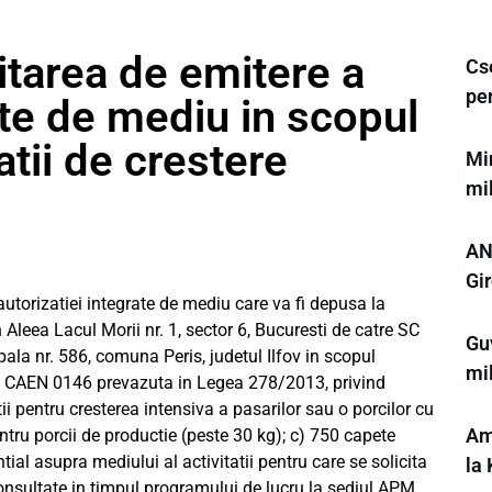
itarea de emitere a
Cs
pe
ate de mediu in scopul
atii de crestere
Min
mi
AN
Gir
utorizatiei integrate de mediu care va fi depusa la
 Aleea Lacul Morii nr. 1, sector 6, Bucuresti de catre SC
Gu
a nr. 586, comuna Peris, judetul Ilfov in scopul
mi
cod CAEN 0146 prevazuta in Legea 278/2013, privind
tii pentru cresterea intensiva a pasarilor sau o porcilor cu
Am
tru porcii de productie (peste 30 kg); c) 750 capete
ial asupra mediului al activitatii pentru care se solicita
la
consultate in timpul programului de lucru la sediul APM