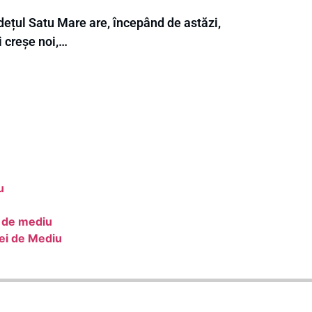
dețul Satu Mare are, începând de astăzi,
i creșe noi,…
u
i de mediu
iei de Mediu