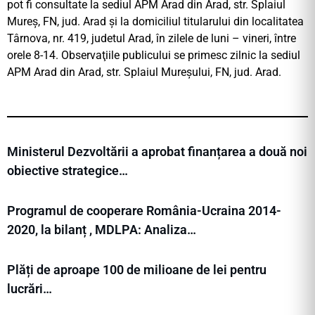
pot fi consultate la sediul APM Arad din Arad, str. Splaiul
Mureş, FN, jud. Arad şi la domiciliul titularului din localitatea
Târnova, nr. 419, judetul Arad, în zilele de luni – vineri, între
orele 8-14. Observaţiile publicului se primesc zilnic la sediul
APM Arad din Arad, str. Splaiul Mureşului, FN, jud. Arad.
Ministerul Dezvoltării a aprobat finanțarea a două noi
obiective strategice…
Programul de cooperare România-Ucraina 2014-
2020, la bilanț , MDLPA: Analiza…
Plăți de aproape 100 de milioane de lei pentru
lucrări…