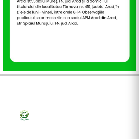
Ziarul online pentru publicarea anunțurilor obligatorii