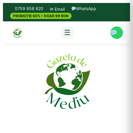
0759 858 820
WhatsApp
✉ Email
PROMOȚIE 60% • DOAR 99 RON
☰