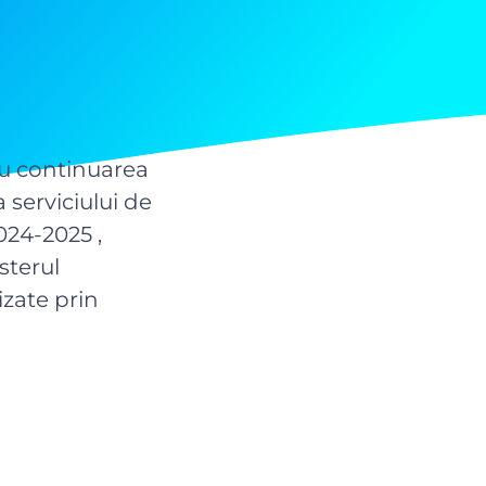
ru continuarea
 serviciului de
024-2025 ,
sterul
izate prin