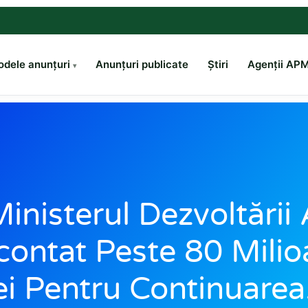
dele anunțuri
Anunțuri publicate
Știri
Agenții AP
inisterul Dezvoltării
ontat Peste 80 Mili
ei Pentru Continuare