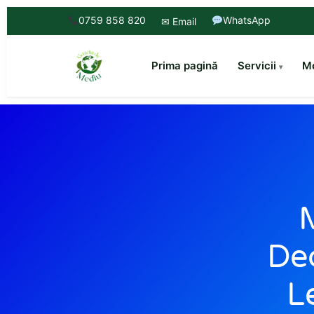
0759 858 820
WhatsApp
✉ Email
Prima pagină
Servicii
Mo
M
Dec
L