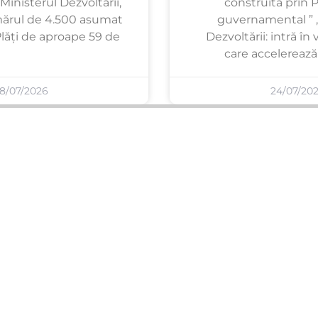
Ministerul Dezvoltării,
construită prin 
ărul de 4.500 asumat
guvernamental ” ,
Plăți de aproape 59 de
Dezvoltării: intră în
care accelerează 
8/07/2026
24/07/20
SERVICII PUBLICARE
INFORMAȚII UTILE
Publică anunț APM
Despre noi
Autorizație construire
Ultimele anunțuri publicate
Comunicat de presă PNRR
Buletin informativ