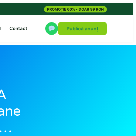
PROMOȚIE 60% • DOAR 99 RON
M
Contact
Publică anunț
 A
oane
a…