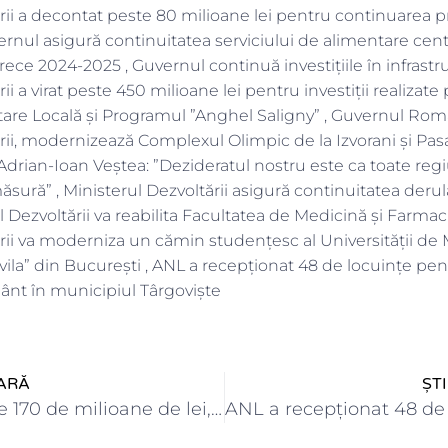
rii a decontat peste 80 milioane lei pentru continuarea p
vernul asigură continuitatea serviciului de alimentare cent
ece 2024-2025 , Guvernul continuă investițiile în infrastru
ii a virat peste 450 milioane lei pentru investiții realizat
are Locală și Programul ”Anghel Saligny” , Guvernul Româ
rii, modernizează Complexul Olimpic de la Izvorani și Pasa
 Adrian-Ioan Veștea: ”Dezideratul nostru este ca toate regiu
ăsură” , Ministerul Dezvoltării asigură continuitatea deru
rul Dezvoltării va reabilita Facultatea de Medicină și Farma
rii va moderniza un cămin studențesc al Universității de 
ila” din București , ANL a recepţionat 48 de locuințe pentr
ânt în municipiul Târgoviște
ARĂ
ȘT
Plăți de aproape 170 de milioane de lei, de la…