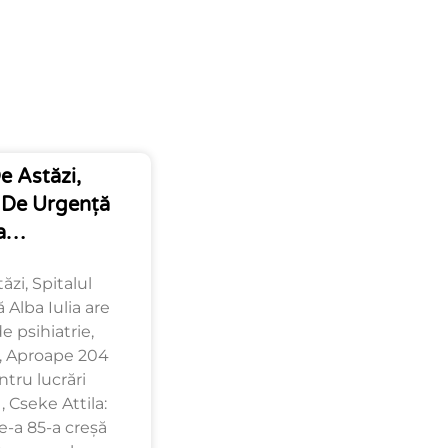
e Astăzi,
n De Urgență
ia…
ăzi, Spitalul
Alba Iulia are
 psihiatrie,
 , Aproape 204
ntru lucrări
 Cseke Attila:
-a 85-a creșă