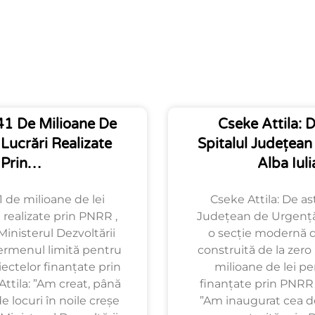
1 De Milioane De
Cseke Attila: D
 Lucrări Realizate
Spitalul Județea
Prin…
Alba Iul
 de milioane de lei
Cseke Attila: De ast
 realizate prin PNRR ,
Județean de Urgență 
Ministerul Dezvoltării
o secție modernă de
ermenul limită pentru
construită de la zero
iectelor finanțate prin
milioane de lei pe
ttila: ”Am creat, până
finanțate prin PNRR ,
 locuri în noile creșe
”Am inaugurat cea de