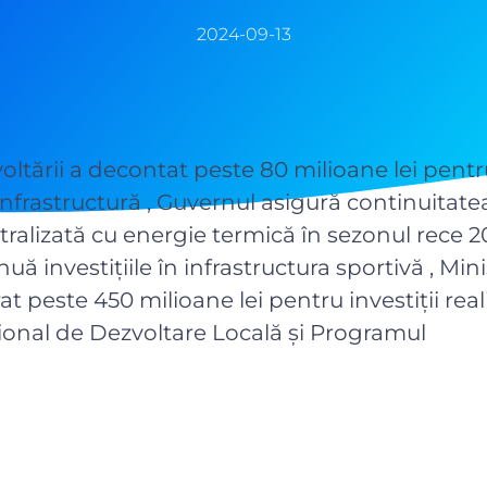
2024-09-13
oltării a decontat peste 80 milioane lei pent
infrastructură , Guvernul asigură continuitatea
ralizată cu energie termică în sezonul rece 2
ă investițiile în infrastructura sportivă , Mini
rat peste 450 milioane lei pentru investiții real
onal de Dezvoltare Locală și Programul