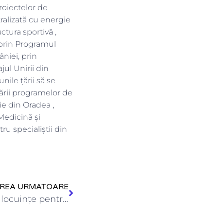
roiectelor de
ralizată cu energie
ctura sportivă ,
e prin Programul
niei, prin
jul Unirii din
nile țării să se
lării programelor de
cie din Oradea ,
Medicină și
u specialiștii din
IREA URMATOARE
ANL a recepţionat 48 de locuințe pentru specialiștii din sănătate…