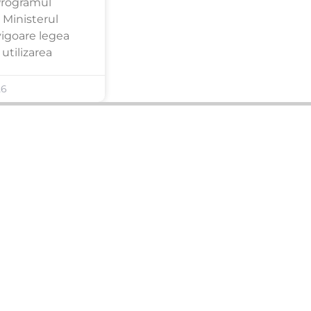
Programul
 Ministerul
 vigoare legea
utilizarea
26
ANUNȚURI DIN JUDEȚUL TĂU
Acceptat în toate cele 41 de județe +
București
Bihor
Ilfov
Timiș
Arad
Iași