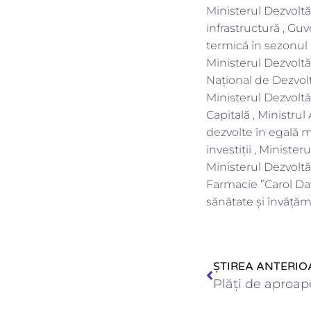
Ministerul Dezvoltă
infrastructură , Gu
termică în sezonul r
Ministerul Dezvoltăr
Național de Dezvolt
Ministerul Dezvoltă
Capitală , Ministrul
dezvolte în egală m
investiții , Ministe
Ministerul Dezvoltă
Farmacie ”Carol Dav
sănătate și învățăm
ȘTIREA ANTERIO