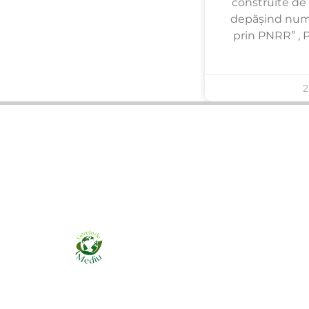
construite de 
depășind num
prin PNRR” , 
2
Ziarul online pentru publicarea anunțurilor
obligatorii de mediu cerute de ANMAP, APM și