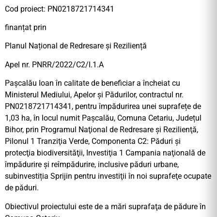
Cod proiect: PN0218721714341
finanțat prin
Planul Național de Redresare și Reziliență
Apel nr. PNRR/2022/C2/I.1.A
Pașcalău Ioan în calitate de beneficiar a încheiat cu
Ministerul Mediului, Apelor și Pădurilor, contractul nr.
PN0218721714341, pentru împădurirea unei suprafețe de
1,03 ha, în locul numit Pașcalău, Comuna Cetariu, Județul
Bihor, prin Programul Naţional de Redresare şi Rezilienţă,
Pilonul 1 Tranziţia Verde, Componenta C2: Păduri şi
protecţia biodiversităţii, Investiţia 1 Campania naţională de
împădurire şi reîmpădurire, inclusive păduri urbane,
subinvestiția Sprijin pentru investiţii în noi suprafeţe ocupate
de păduri.
Obiectivul proiectului este de a mări suprafaţa de pădure în