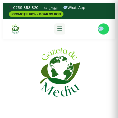
0759 858 820
WhatsApp
✉ Email
PROMOȚIE 60% • DOAR 99 RON
☰