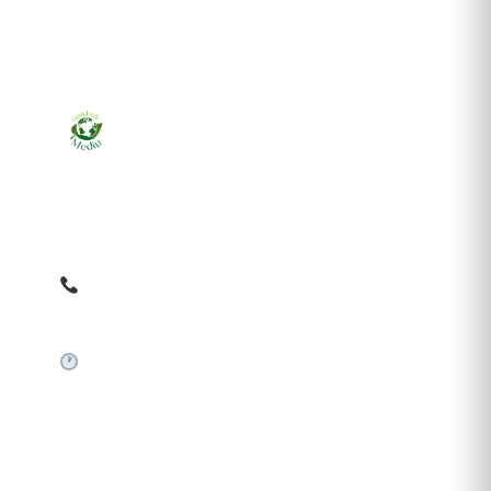
Ziarul online pentru publicarea anunțurilor obligatorii
de mediu cerute de ANMAP, APM și instituțiile
abilitate. Dovadă pe loc, acceptat în toată România.
0759 858 820
✉
gazetamediu@gmail.com
Sistem automat 24/7
SERVICII PUBLICARE
Publică anunț APM