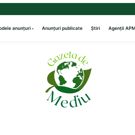
dele anunțuri
Anunțuri publicate
Știri
Agenții AP