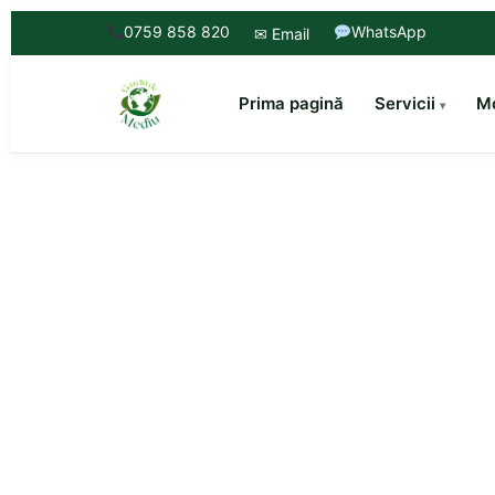
0759 858 820
WhatsApp
✉ Email
Prima pagină
Servicii
Mo