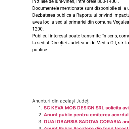
în zilele de luni-vineri, intre orele 800-1400 .
Documentele mentionate sunt disponibile si la 
Dezbaterea publica a Raportului privind impactu
avea loc la sediul primariei din comuna Veguleas
1200.
Publicul interesat poate transmite, în scris, co
la sediul Direcției Județeane de Mediu Olt, str. I
publice.
Anunțuri din același Județ
SC KEVA MOB DESIGN SRL solicita aviz 
Anunt public pentru emiterea acordulu
OUAI OBARSIA SADOVA CORABIA anunta p
Anunt Public Scoatere din fond fores