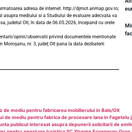
Alt
eu
urmatoarea adresa de internet. http://djmot.anmap.gov.ro;
l asupra mediului si a Studiului de evaluare adecvata va
a, judetul Olt, în data de 06.05.2026, începand cu orele
Min
fa
mentarii/opinii/observatii privind documentele mentionate
on Moroşanu, nr. 3, judeţ Olt pana la data dezbaterii
de mediu pentru fabricarea mobilierului in Bals/Olt
i de mediu pentru fabrica de procesare lana in Fagetelu j
ublicul interesat asupra depunerii solicitarii de emit
tier pentru pensiune turistica SC Xtreme Ecoenergy Grop 