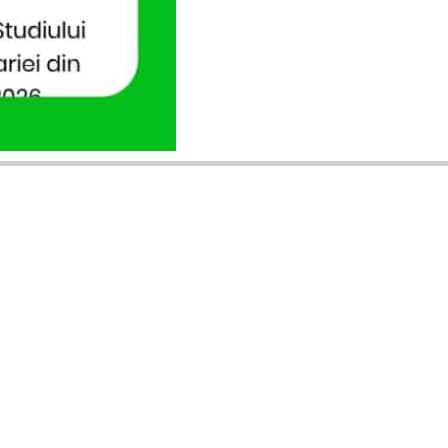
ANUNȚURI DIN JUDEȚUL TĂU
Acceptat în toate cele 41 de județe +
București
Bihor
Ilfov
Timiș
Arad
Iași