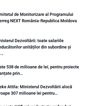
mitetul de Monitorizare al Programului
terreg NEXT România-Republica Moldova
isterul Dezvoltării: toate salariile
ducătorilor unităților din subordine și
e…
te 538 de milioane de lei, pentru proiecte
nanțate prin…
ke Attila: Ministerul Dezvoltării alocă
roape 307 milioane lei pentru…