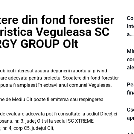
ere din fond forestier
Co
In
ristica Veguleasa SC
a…
GY GROUP Olt
Min
con
al
l interesat asupra depunerii raportului privind
are adecvata pentru proiectul Scoatere din fond forestier
Pes
ropus a fi amplasat în extravilanul comunei Veguleasa,
fi
eane de Mediu Olt poate fi emiterea sau respingerea
Cse
de evaluare adecvata pot fi consultate la sediul Direcției
ap
oşanu, nr. 3, judeţ Olt si la sediul SC XTREME
. 4, corp C5, judeţul Olt,