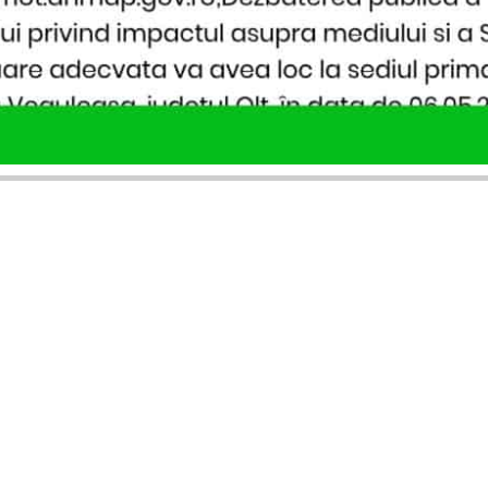
SERVICII PUBLICARE
INFORMAȚII UTILE
Publică anunț APM
Despre noi
Autorizație construire
Ultimele anunțuri publicate