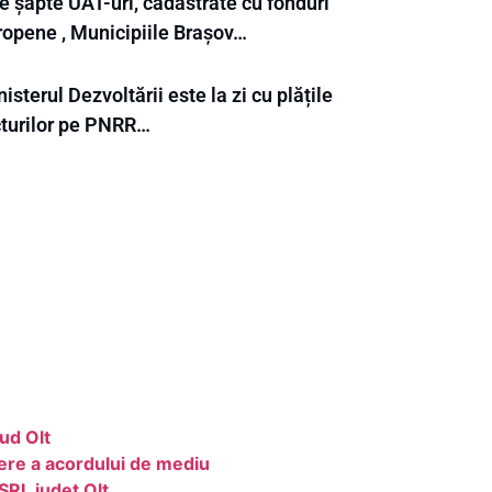
e șapte UAT-uri, cadastrate cu fonduri
ropene , Municipiile Brașov…
isterul Dezvoltării este la zi cu plățile
cturilor pe PNRR…
ud Olt
ere a acordului de mediu
SRL judet Olt