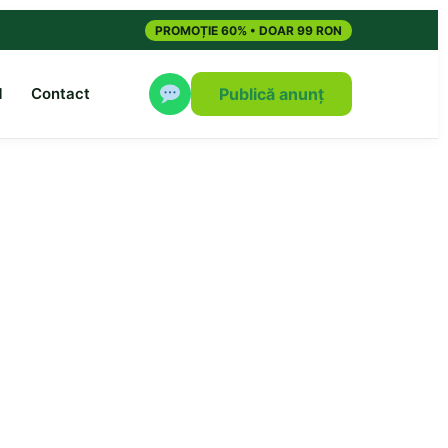
PROMOȚIE 60% • DOAR 99 RON
M
Contact
Publică anunț