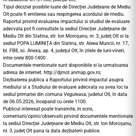
Tipul deciziei posibile luate de Direcției Județeane de Mediu
Olt poate fi emiterea sau respingerea acordului de mediu.
Raportul privind evaluarea impactului si studiul de evaluare
adecvata pot fi consultate la sediul Direcției Județeane de
Mediu Olt din Slatina, str. Ion Moroşanu, nr. 3, judeţ Olt si la
sediul POPA LUMINIŢA din Slatina, str. Aleea Muncii, nr. 17,
bl. FB8, sc. Anexa, ap. 4, judeţul Olt, în zilele de luni-vineri,
intre orele 800-1400 .
Documentele mentionate sunt disponibile si la urmatoarea
adresa de internet. http://djmot.anmap.gov.ro;
Dezbaterea publica a Raportului privind impactul asupra
mediului si a Studiului de evaluare adecvata va avea loc la
sediul primariei din comuna Veguleasa, judetul Olt, în data
de 06.05.2026, începand cu orele 1100.
Publicul interesat poate transmite, în scris,
comentarii/opinii/observatii privind documentele mentionate
la sediul Direcției Județeane de Mediu Olt, str. Ion Moroşanu,
nr. 3, judeţ Olt pana la data dezbaterii publice.