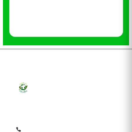
Ziarul online pentru publicarea anunțurilor obligatorii
de mediu cerute de ANMAP, APM și instituțiile
abilitate. Dovadă pe loc, acceptat în toată România.
0759 858 820