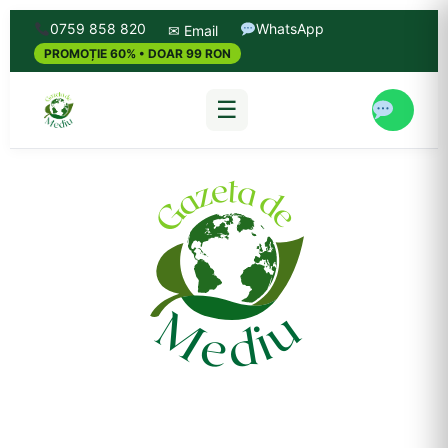
0759 858 820
WhatsApp
✉ Email
PROMOȚIE 60% • DOAR 99 RON
☰