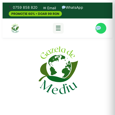
0759 858 820
WhatsApp
✉ Email
PROMOȚIE 60% • DOAR 99 RON
☰