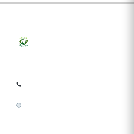
Ziarul online pentru publicarea anunțurilor obligatorii
de mediu cerute de ANMAP, APM și instituțiile
abilitate. Dovadă pe loc, acceptat în toată România.
0759 858 820
✉
gazetamediu@gmail.com
Sistem automat 24/7
SERVICII PUBLICARE