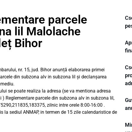
ementare parcele
Cse
pe
a lil Malolache
eț Bihor
Ap
fi
Cse
barului, nr. 15, jud. Bihor anunță elaborarea primei
pro
rcele din subzona alv in subzona lil și declanșarea
adm
 mediu.
lui se poate realiza la adresa (se va mentiona adresa
ui ) Reglementare parcele din subzona alv in subzona lil,
Guv
175290,211835,183375, zilnic intre orele 8:00-16:00 .
an
ris la sediul ANMAP, in termen de 15 zile calendaristice de
Min