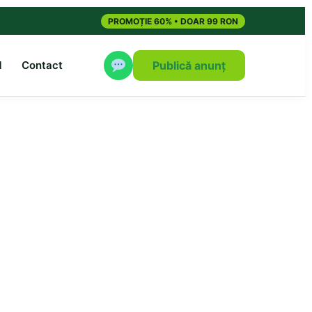
PROMOȚIE 60% • DOAR 99 RON
M
Contact
Publică anunț