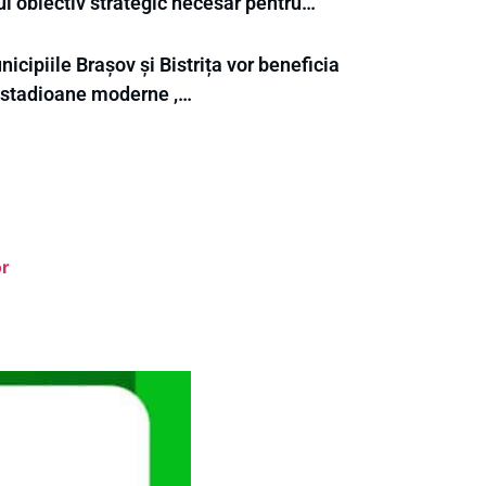
ui obiectiv strategic necesar pentru…
icipiile Brașov și Bistrița vor beneficia
 stadioane moderne ,…
or