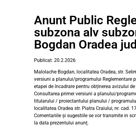
Anunt Public Regl
subzona alv subzon
Bogdan Oradea jud
Publicat: 20.2.2026
Malolache Bogdan, localitatea Oradea, str. Selim
versiuni a planului/programului Reglementare pa
etapei de încadrare pentru obținerea avizului de
Consultarea primei versiuni a planului/programu
titularului / proiectantului planului / programul
IocaIitatea Oradea str. Piatra Craiului, nr. cad. 
Comentariile și sugestiile se vor transmite in sc
la data prezentului anunț.