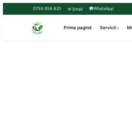
0759 858 820
WhatsApp
✉ Email
Prima pagină
Servicii
Mo