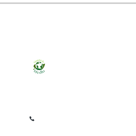
Ziarul online pentru publicarea anunțurilor
obligatorii de mediu cerute de ANMAP, APM și
instituțiile abilitate. Dovadă pe loc, acceptat în
toată România.
0759 858 820
✉
gazetamediu@gmail.com