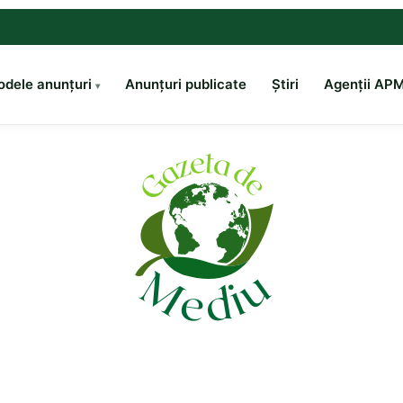
dele anunțuri
Anunțuri publicate
Știri
Agenții AP