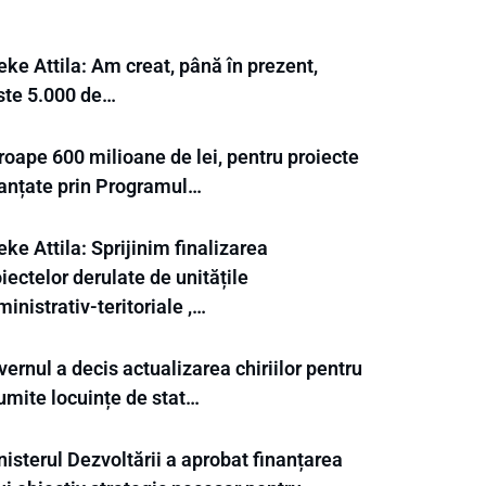
ke Attila: Am creat, până în prezent,
ste 5.000 de…
roape 600 milioane de lei, pentru proiecte
nanțate prin Programul…
ke Attila: Sprijinim finalizarea
iectelor derulate de unitățile
inistrativ-teritoriale ,…
ernul a decis actualizarea chiriilor pentru
umite locuințe de stat…
isterul Dezvoltării a aprobat finanțarea