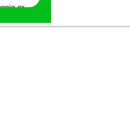
ANUNȚURI DIN JUDEȚUL TĂU
Acceptat în toate cele 41 de județe +
București
Bihor
Ilfov
Timiș
Arad
Iași
Cluj
Constanța
Brașov
Maramureș
Suceava
Sibiu
Prahova
Alba