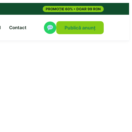
PROMOȚIE 60% • DOAR 99 RON
M
Contact
Publică anunț