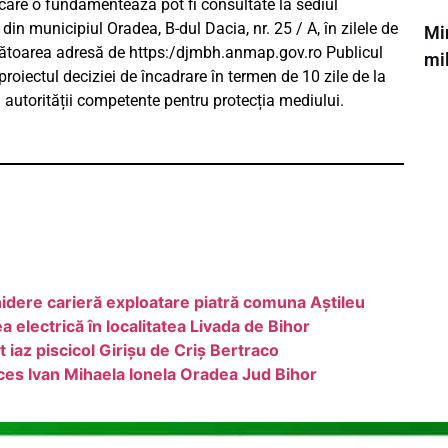
e care o fundamentează pot fi consultate la sediul
din municipiul Oradea, B-dul Dacia, nr. 25 / A, în zilele de
Min
următoarea adresă de https:/djmbh.anmap.gov.ro Publicul
mi
proiectul deciziei de încadrare în termen de 10 zile de la
a autorității competente pentru protecția mediului.
idere carieră exploatare piatră comuna Aștileu
electrică în localitatea Livada de Bihor
 iaz piscicol Girișu de Criș Bertraco
es Ivan Mihaela Ionela Oradea Jud Bihor