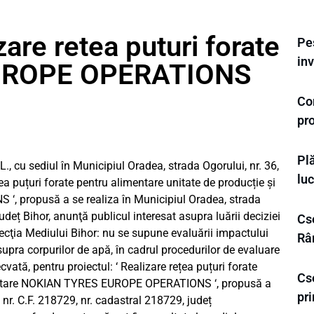
are retea puturi forate
Pe
inv
UROPE OPERATIONS
Co
pr
Plă
u sediul în Municipiul Oradea, strada Ogorului, nr. 36,
luc
rețea puțuri forate pentru alimentare unitate de producție și
 propusă a se realiza în Municipiul Oradea, strada
udeț Bihor, anunţă publicul interesat asupra luării deciziei
Cse
ecţia Mediului Bihor: nu se supune evaluării impactului
Râ
upra corpurilor de apă, în cadrul procedurilor de evaluare
ată, pentru proiectul: ‘ Realizare rețea puțuri forate
Cs
pozitare NOKIAN TYRES EUROPE OPERATIONS ‘, propusă a
pr
 nr. C.F. 218729, nr. cadastral 218729, județ