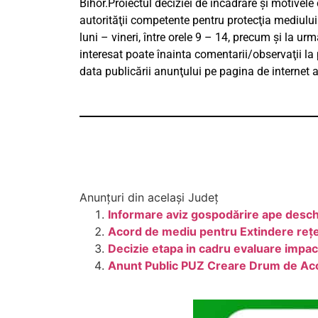
Bihor.Proiectul deciziei de încadrare şi motivel
autorităţii competente pentru protecţia mediului 
luni – vineri, între orele 9 – 14, precum şi la 
interesat poate înainta comentarii/observaţii la 
data publicării anunţului pe pagina de internet 
Anunțuri din același Județ
Informare aviz gospodărire ape desch
Acord de mediu pentru Extindere rețea 
Decizie etapa in cadru evaluare impact
Anunt Public PUZ Creare Drum de Acc