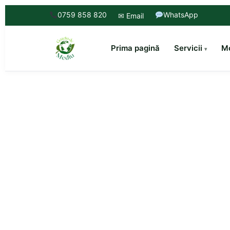
0759 858 820
WhatsApp
✉ Email
Prima pagină
Servicii
Mo