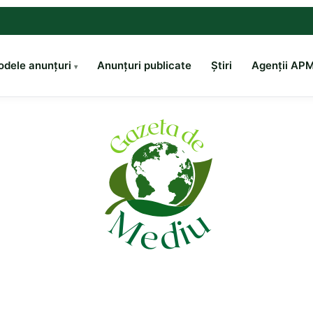
dele anunțuri
Anunțuri publicate
Știri
Agenții AP