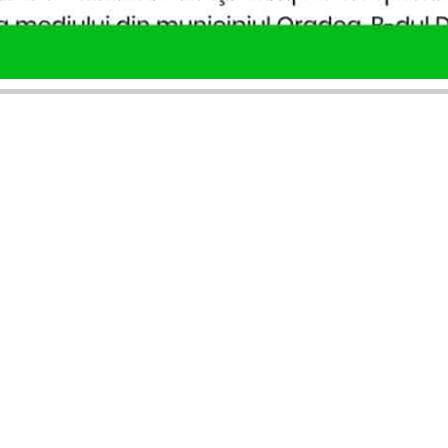
SERVICII PUBLICARE
INFORMAȚII UTILE
Publică anunț APM
Despre noi
Autorizație construire
Ultimele anunțuri publicate
Comunicat de presă PNRR
Buletin informativ
Pași publicare anunț
Blog & ghiduri
Descarcă model anunț
Lista Agenții APM