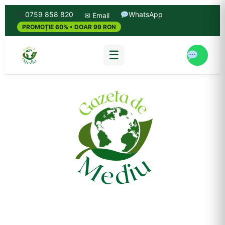
0759 858 820
WhatsApp
✉ Email
PROMOȚIE 60% • DOAR 99 RON
☰