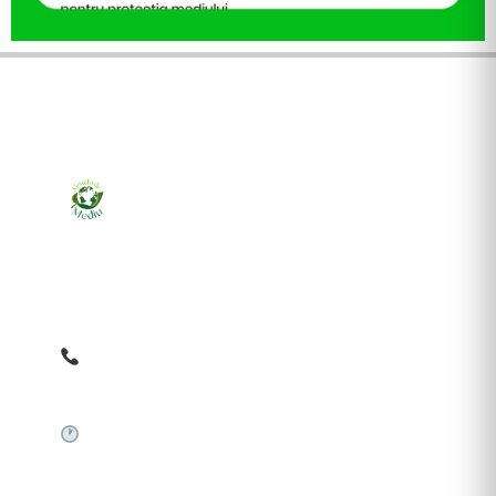
Ziarul online pentru publicarea anunțurilor obligatorii
de mediu cerute de ANMAP, APM și instituțiile
abilitate. Dovadă pe loc, acceptat în toată România.
0759 858 820
✉
gazetamediu@gmail.com
Sistem automat 24/7