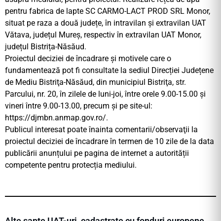
pentru fabrica de lapte SC CARMO-LACT PROD SRL Monor,
situat pe raza a două județe, în intravilan și extravilan UAT
Vătava, județul Mureș, respectiv în extravilan UAT Monor,
județul Bistrița-Năsăud.
Proiectul deciziei de încadrare şi motivele care o
fundamentează pot fi consultate la sediul Direcției Județene
de Mediu Bistriţa-Năsăud, din municipiul Bistriţa, str.
Parcului, nr. 20, în zilele de luni-joi, între orele 9.00-15.00 şi
vineri între 9.00-13.00, precum şi pe site-ul:
https://djmbn.anmap.gov.ro/.
Publicul interesat poate înainta comentarii/observaţii la
proiectul deciziei de încadrare în termen de 10 zile de la data
publicării anunțului pe pagina de internet a autorității
competente pentru protecția mediului.
Alte șapte UAT-uri, cadastrate cu fonduri europene ,