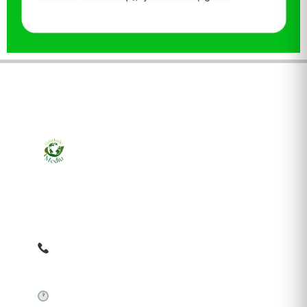
Ziarul online pentru publicarea anunțurilor obligatorii
de mediu cerute de ANMAP, APM și instituțiile
abilitate. Dovadă pe loc, acceptat în toată România.
0759 858 820
✉
gazetamediu@gmail.com
Sistem automat 24/7