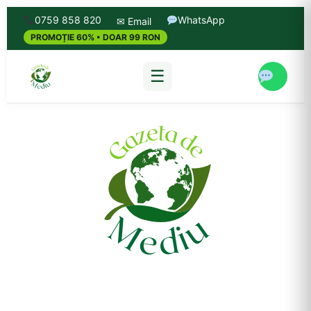
0759 858 820
WhatsApp
✉ Email
PROMOȚIE 60% • DOAR 99 RON
☰