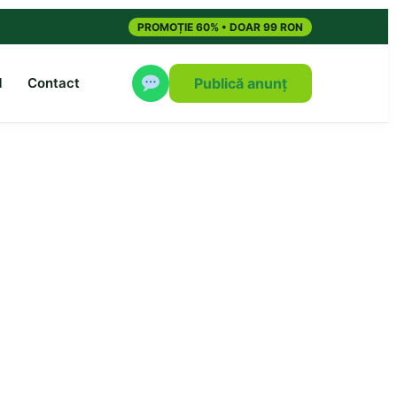
PROMOȚIE 60% • DOAR 99 RON
M
Contact
Publică anunț