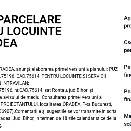
 PARCELARE
Apr
pr
U LOCUINTE
DEA
Cse
pe
Pes
a ORADEA, anunță elaborarea primei versiuni a planului: PUZ
fi
75196, CAD.75614, PENTRU LOCUINTE SI SERVICII
 INTRAVILAN;
5196, nr.CAD.75614, sat Rontau, jud.Bihor; și
Pes
a avizului de mediu. Consultarea primei versiuni a
fi
a PROIECTANTULUI, IocaIitatea ORADEA, P-ta Bucuresti,
506907).Comentariile și sugestiile se vor transmite in scris
Me
dea, Jud. Bihor, in termen de 18 zile calendaristice de la
sc
.