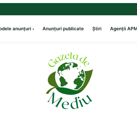
dele anunțuri
Anunțuri publicate
Știri
Agenții AP