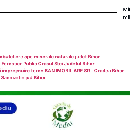
Min
mi
mbuteliere ape minerale naturale județ Bihor
orestier Public Orasul Stei Judetul Bihor
i si imprejmuire teren BAN IMOBILIARE SRL Oradea Bihor
a Sanmartin jud Bihor