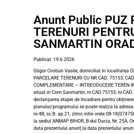
Anunt Public PUZ
TERENURI PENTR
SANMARTIN ORA
Publicat: 19.6.2026
Gligor Cristian Vasile, domiciliat in localitate
PARCELARE TERENURI CU NR.CAD. 75153, CAD.
COMPLEMENTARE – INTREODUCERE TEREN IN
situat in Com.Sanmartin, nr.CAD.75153, nr.CAD.7
declanșarea etapei de încadrare pentru obținere
planului/programului se poate realiza la adres
nr.4B, sc.B. ap.21, zilnic intre orele 08-18(0747
la sediul ANMAP BIHOR, B-dul Dacia, Nr. 25A, Ora
data prezentului anunț.la data prezentului anunț