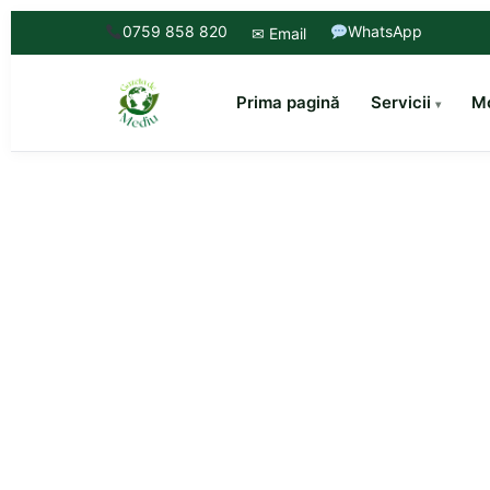
0759 858 820
WhatsApp
✉ Email
Prima pagină
Servicii
Mo