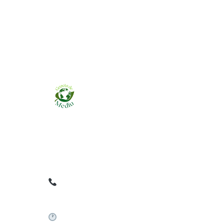
Ziarul online pentru publicarea anunțurilor
obligatorii de mediu cerute de ANMAP, APM și
instituțiile abilitate. Dovadă pe loc, acceptat în
toată România.
0759 858 820
✉
gazetamediu@gmail.com
Sistem automat 24/7