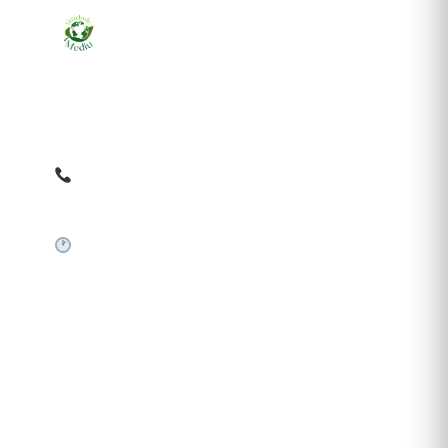
Ziarul online pentru publicarea anunțurilor obligatorii
de mediu cerute de ANMAP, APM și instituțiile
abilitate. Dovadă pe loc, acceptat în toată România.
0759 858 820
✉
gazetamediu@gmail.com
Sistem automat 24/7
SERVICII PUBLICARE
Publică anunț APM
Autorizație construire
Comunicat de presă PNRR
Pași publicare anunț