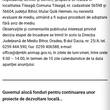
localitatea Tileagd, Comuna Tileagd, nr. cadastrale 56598 și
56604, județul Bihor, titular Quik Heimen, nu necesită
evaluare de mediu, urmând a fi supus procedurii de adoptare
fără aviz de mediu.
Observaţiile şi comentariile publicului interesat privind
decizia etapei de încadrare se trimit în scris la Direcția
Județeană de Mediu Bihor, Oradea, B-dul Dacia, nr. 25/A, tel.
0259.444.590, fax: 0259.406588, e-mail:
office@djmbh.anmap.gov.ro
, în zilele de luni-vineri, între orele
9.00 – 14.00, în termen de 10 zile calendaristice de la data
apariţiei anunţului.
Guvernul alocă fonduri pentru continuarea unor
proiecte de dezvoltare locală…