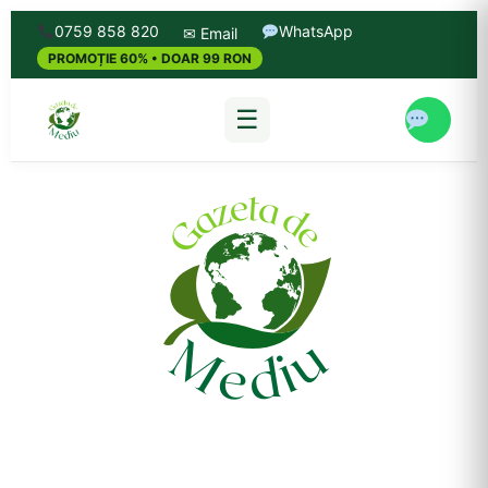
0759 858 820
WhatsApp
✉ Email
PROMOȚIE 60% • DOAR 99 RON
☰