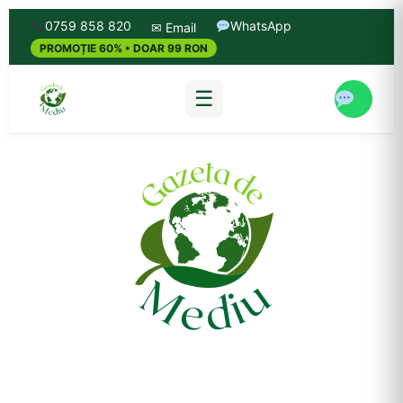
0759 858 820
WhatsApp
✉ Email
PROMOȚIE 60% • DOAR 99 RON
☰