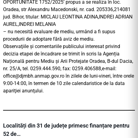
OPORTUNITATE 1752/2025’ propus a se realiza în loc.
Oradea, str Alexandru Macedonski, nr. cad. 205336,214081
jud. Bihor, titular: MICLAU LEONTINA ADINA,INDREI ADRIAN
AUREL,INDREI MELANIA
– nu necesită evaluare de mediu, urmând a fi supus
procedurii de adoptare fără aviz de mediu.
Observaţiile şi comentariile publicului interesat privind
decizia etapei de încadrare se trimit în scris la Agenția
Națională pentru Mediu și Arii Protejate Oradea, B-dul Dacia,
nr. 25/A, tel. 0259.444.590, fax: 0259.406588,e-mail:
office@djmbh.anmap.gov.ro
în zilele de luni-vineri, între orele
9:00-14:00, în termen de 10 zile calendaristice de la data
apariţiei anunţului.
Localități din 31 de județe primesc finanțare pentru
52 de…