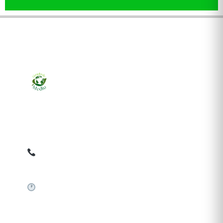
Ziarul online pentru publicarea anunțurilor obligatorii
de mediu cerute de ANMAP, APM și instituțiile
abilitate. Dovadă pe loc, acceptat în toată România.
0759 858 820
✉
gazetamediu@gmail.com
Sistem automat 24/7
SERVICII PUBLICARE