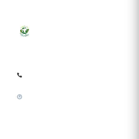
Ziarul online pentru publicarea anunțurilor obligatorii
de mediu cerute de ANMAP, APM și instituțiile
abilitate. Dovadă pe loc, acceptat în toată România.
0759 858 820
✉
gazetamediu@gmail.com
Sistem automat 24/7
SERVICII PUBLICARE
Publică anunț APM
Autorizație construire