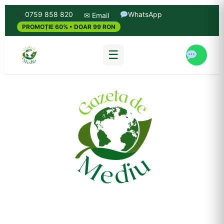
0759 858 820
WhatsApp
✉ Email
PROMOȚIE 60% • DOAR 99 RON
☰