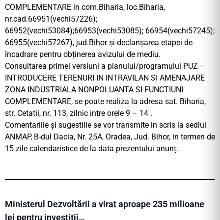
COMPLEMENTARE in com.Biharia, loc.Biharia,
nr.cad.66951(vechi57226);
66952(vechi53084);66953(vechi53085); 66954(vechi57245);
66955(vechi57267), jud.Bihor și declanșarea etapei de
încadrare pentru obținerea avizului de mediu.
Consultarea primei versiuni a planului/programului PUZ –
INTRODUCERE TERENURI IN INTRAVILAN SI AMENAJARE
ZONA INDUSTRIALA NONPOLUANTA SI FUNCTIUNI
COMPLEMENTARE, se poate realiza la adresa sat. Biharia,
str. Cetatii, nr. 113, zilnic intre orele 9 – 14 .
Comentariile și sugestiile se vor transmite in scris la sediul
ANMAP, B-dul Dacia, Nr. 25A, Oradea, Jud. Bihor, in termen de
15 zile calendaristice de la data prezentului anunț.
Ministerul Dezvoltării a virat aproape 235 milioane
lei pentru investiții…