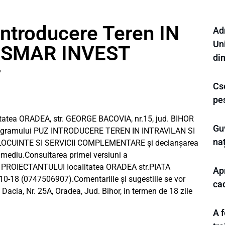
Introducere Teren IN
Ad
Uni
VASMAR INVEST
di
r
Cse
pe
tea ORADEA, str. GEORGE BACOVIA, nr.15, jud. BIHOR
Guv
/programului PUZ INTRODUCERE TEREN IN INTRAVILAN SI
na
CUINTE SI SERVICII COMPLEMENTARE și declanșarea
e mediu.Consultarea primei versiuni a
sa PROIECTANTULUI IocaIitatea ORADEA str.PIATA
Ap
e 10-18 (0747506907).Comentariile și sugestiile se vor
cad
Dacia, Nr. 25A, Oradea, Jud. Bihor, in termen de 18 zile
A f