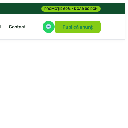
PROMOȚIE 60% • DOAR 99 RON
M
Contact
Publică anunț