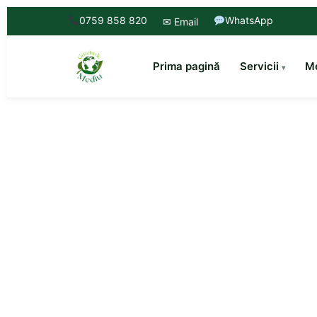
0759 858 820
WhatsApp
✉ Email
Prima pagină
Servicii
Mo