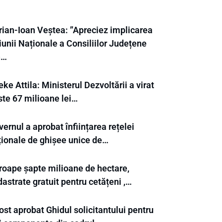
rian-Ioan Veștea: ”Apreciez implicarea
unii Naționale a Consiliilor Județene
n…
ke Attila: Ministerul Dezvoltării a virat
ste 67 milioane lei…
ernul a aprobat înființarea rețelei
ționale de ghișee unice de…
roape șapte milioane de hectare,
astrate gratuit pentru cetățeni ,…
ost aprobat Ghidul solicitantului pentru