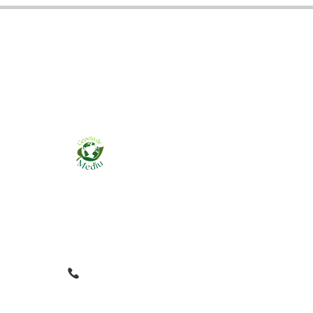
Ziarul online pentru publicarea anunțurilor
obligatorii de mediu cerute de ANMAP, APM și
instituțiile abilitate. Dovadă pe loc, acceptat în
toată România.
0759 858 820
✉
gazetamediu@gmail.com