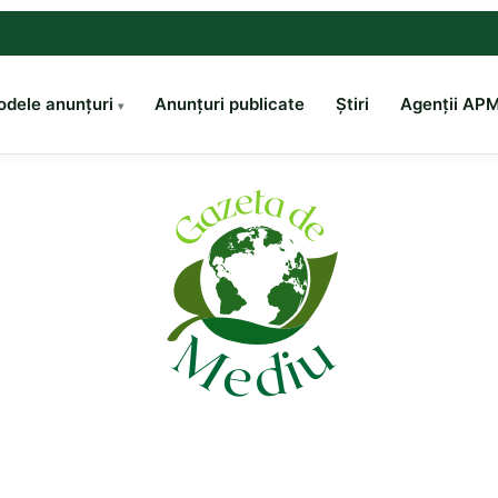
dele anunțuri
Anunțuri publicate
Știri
Agenții AP