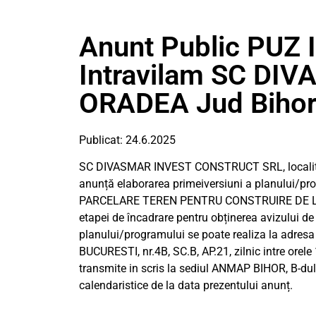
Anunt Public PUZ 
Intravilam SC DI
ORADEA Jud Biho
Publicat: 24.6.2025
SC DIVASMAR INVEST CONSTRUCT SRL, localita
anunță elaborarea primeiversiuni a planului
PARCELARE TEREN PENTRU CONSTRUIRE DE LO
etapei de încadrare pentru obținerea avizului d
planului/programului se poate realiza la adre
BUCURESTI, nr.4B, SC.B, AP.21, zilnic intre orel
transmite in scris la sediul ANMAP BIHOR, B-dul 
calendaristice de la data prezentului anunț.