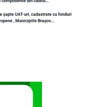
ei componente din cadrul…
e șapte UAT-uri, cadastrate cu fonduri
ropene , Municipiile Brașov…