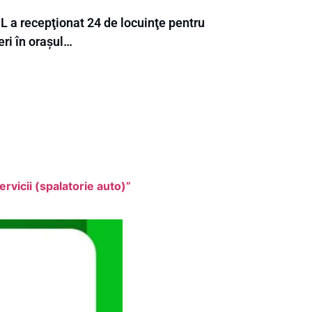
L a recepţionat 24 de locuinţe pentru
eri în orașul…
rvicii (spalatorie auto)”