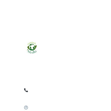
Ziarul online pentru publicarea anunțurilor
obligatorii de mediu cerute de ANMAP, APM și
instituțiile abilitate. Dovadă pe loc, acceptat în
toată România.
0759 858 820
✉
gazetamediu@gmail.com
Sistem automat 24/7