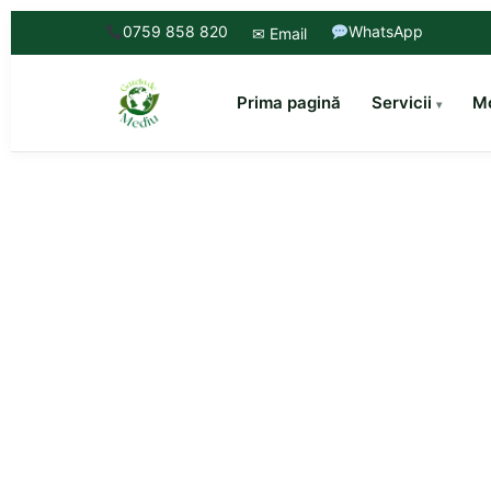
0759 858 820
WhatsApp
✉ Email
Prima pagină
Servicii
Mo