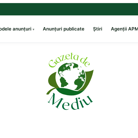
dele anunțuri
Anunțuri publicate
Știri
Agenții AP