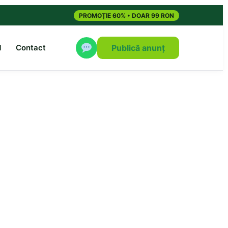
PROMOȚIE 60% • DOAR 99 RON
M
Contact
Publică anunț