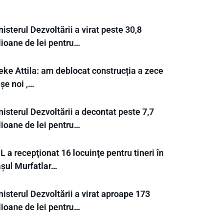
isterul Dezvoltării a virat peste 30,8
lioane de lei pentru…
eke Attila: am deblocat construcția a zece
șe noi ,…
isterul Dezvoltării a decontat peste 7,7
lioane de lei pentru…
 a recepţionat 16 locuinţe pentru tineri în
așul Murfatlar…
isterul Dezvoltării a virat aproape 173
lioane de lei pentru…