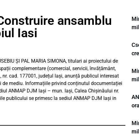
Construire ansamblu
Min
mi
iul Iasi
Cs
cre
IU Șl PAL MARIA SIMONA, titulari ai proiectului de
spații complementare (comercial, servicii, învățământ,
Min
, nr. cad. 177001, județul lași, anunță publicul interesat
mi
ui de mediu. Informațiile privind conținutul documentației
ediul ANMAP DJM Iași – mun. Iași, Calea Chișinăului nr.
ANL
ațiile publicului se primesc la sediul ANMAP DJM Iași in
or
Min
mi