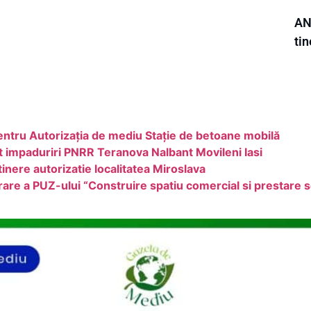
AN
tin
ru Autorizația de mediu Stație de betoane mobilă
t impaduriri PNRR Teranova Nalbant Movileni Iasi
nere autorizatie localitatea Miroslava
are a PUZ-ului “Construire spatiu comercial si prestare se