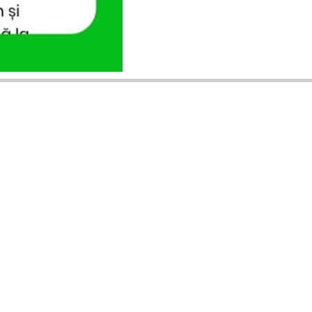
ANUNȚURI DIN JUDEȚUL TĂU
Acceptat în toate cele 41 de județe +
București
Bihor
Ilfov
Timiș
Arad
Iași
Cluj
Constanța
Brașov
Maramureș