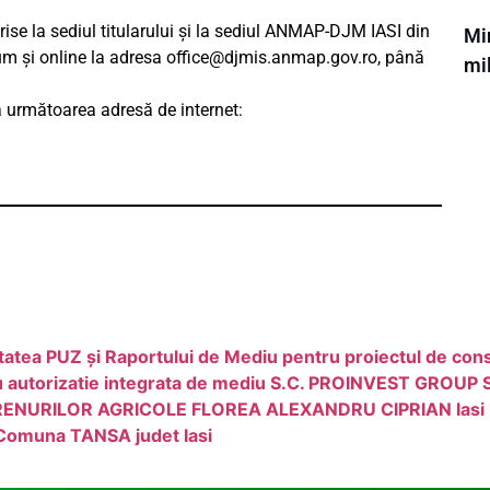
rise la sediul titularului și la sediul ANMAP-DJM IASI din
Min
cum și online la adresa
office@djmis.anmap.gov.ro
, până
mil
 următoarea adresă de internet:
tea PUZ și Raportului de Mediu pentru proiectul de const
ru autorizatie integrata de mediu S.C. PROINVEST GROUP S
RENURILOR AGRICOLE FLOREA ALEXANDRU CIPRIAN Iasi
 Comuna TANSA judet Iasi