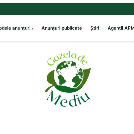
dele anunțuri
Anunțuri publicate
Știri
Agenții AP