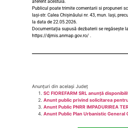
aferent acestuia.
Publicul poate trimite comentarii si propuneri sc
Iași-str. Calea Chișinăului nr. 43, mun. Iași, pre
la data de 22.05.2026.
Documentația supusă dezbaterii se regăsește la
https://djmis.anmap.gov.ro/ .
Anunțuri din același Județ
SC FIOREFARM SRL anunță disponibilita
Anunt public privind solicitarea pent
Anunt Public PNRR IMPADURIREA TE
Anunt Public Plan Urbanistic General