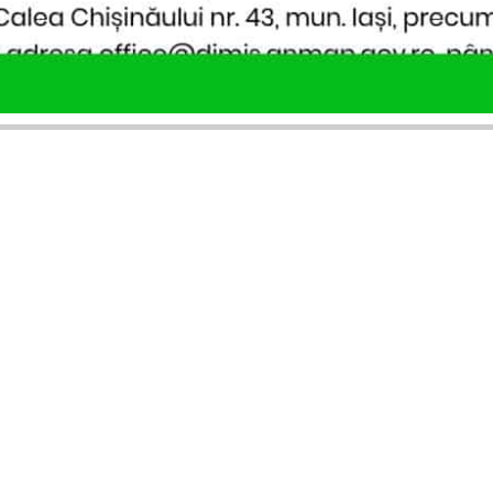
SERVICII PUBLICARE
INFORMAȚII UTILE
Publică anunț APM
Despre noi
Autorizație construire
Ultimele anunțuri publicate
Comunicat de presă PNRR
Buletin informativ
Pași publicare anunț
Blog & ghiduri