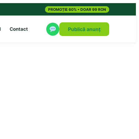
PROMOȚIE 60% • DOAR 99 RON
M
Contact
Publică anunț