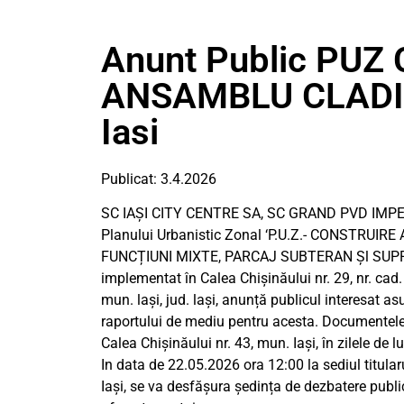
Anunt Public PUZ
ANSAMBLU CLADIRI
Iasi
Publicat: 3.4.2026
SC IAȘI CITY CENTRE SA, SC GRAND PVD IMPEX
Planului Urbanistic Zonal ‘P.U.Z.- CONSTRU
FUNCȚIUNI MIXTE, PARCAJ SUBTERAN Șl SUPR
implementat în Calea Chișinăului nr. 29, nr. c
mun. lași, jud. lași, anunță publicul interesat asu
raportului de mediu pentru acesta. Documentele 
Calea Chișinăului nr. 43, mun. Iași, în zilele de lu
In data de 22.05.2026 ora 12:00 la sediul titularul
Iași, se va desfășura ședința de dezbatere pub