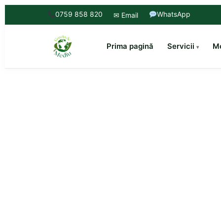
0759 858 820
WhatsApp
✉ Email
Prima pagină
Servicii
Mo