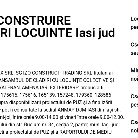
 CONSTRUIRE
Loc
pe
 LOCUINTE Iasi jud
Cs
se
Min
 SRL, SC IZO CONSTRUCT TRADING SRL titulari ai
no
IRE ANSAMBUL DE CLĂDIRI CU LOCUINȚE COLECTIVE Șl
ATERAN, AMENAJĂRI EXTERIOARE’ propus a fi
ad. 175615, 175616, 165139, 157248, 179360, 128586 –
Cse
pra disponibilizării proiectului de PUZ și a finalizării
pe
pot fi consultate la sediul ANMAP-DJM IASI din Iași-str.
ni-joi, între orele 9.00-14.00 şi vineri între orele 9.00-12.00.
Cs
ui din str. Bucium nr. 34, secția 2, parter, mun. Iași, jud.
noi
lică a proiectului de PUZ și a RAPORTULUI DE MEDIU