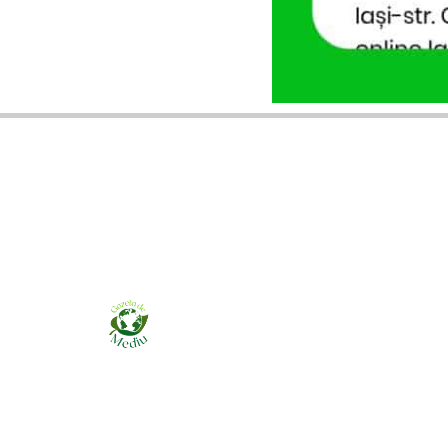
Ziarul online pentru publicarea anunțurilor
obligatorii de mediu cerute de ANMAP, APM și
instituțiile abilitate. Dovadă pe loc, acceptat în