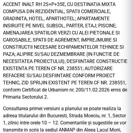
ACCENT INALT RH 2S+P+35E, CU DESTINATIA MIXTA
COMPUSA DIN REZIDENTIAL, SPATII COMERCIALE,
GRADINITA, HOTEL, APARTHOTEL; APARTAMENTE
INSIRUITE PE NIVEL SUBSOL, PARTER, ETAJ; PISCINE;
AMENAJAREA SPATIILOR VERZI CU ALEI PIETONALE SI
CAROSABILE, SPATII DE AGREMENT, IMPREJMUIRE SI
CONSTRUCTII NECESARE ECHIPAMENTELOR TEHNICE SI
PAZA; ALIPIRE SI/SAU DEZMEMBRARE (IN FUNCTIE DE
NECESITATEA PROIECTULUI); DESFIINTARE CONSTRUCTIE
EXISTENTA PE TEREN CF NR. 238551; AUTORIZARE
REFACERE SI/SAU DESFIINTARE CONFORM PROIECT
TEHNIC, ZID SPRIJIN EXISTENT PE TEREN CF NR. 238551,
conform Certificat de Urbanism nr. 200/11.02.2026 emis de
Primaria Sectorului 2.
Consultarea primei versiuni a planului se poate realiza la
adresa titularului din Bucuresti, Strada Moeciu, nr. 1, Sector
1, zilnic intre orele 10 – 12. Comentariile și sugestiile se vor
transmite in scris la sediul ANMAP din Aleea Lacul Morii,