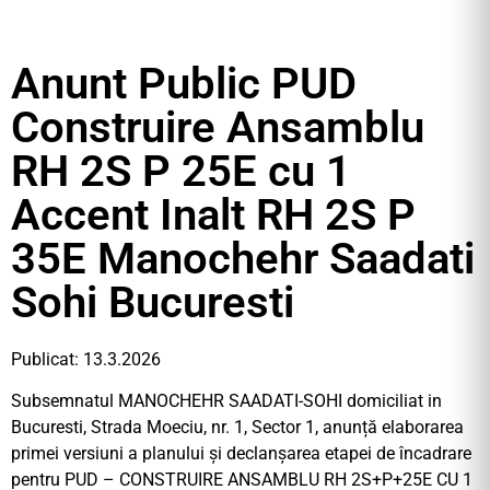
Anunt Public PUD
Construire Ansamblu
RH 2S P 25E cu 1
Accent Inalt RH 2S P
35E Manochehr Saadati
Sohi Bucuresti
Publicat: 13.3.2026
Subsemnatul MANOCHEHR SAADATI-SOHI domiciliat in
Bucuresti, Strada Moeciu, nr. 1, Sector 1, anunță elaborarea
primei versiuni a planului și declanșarea etapei de încadrare
pentru PUD – CONSTRUIRE ANSAMBLU RH 2S+P+25E CU 1