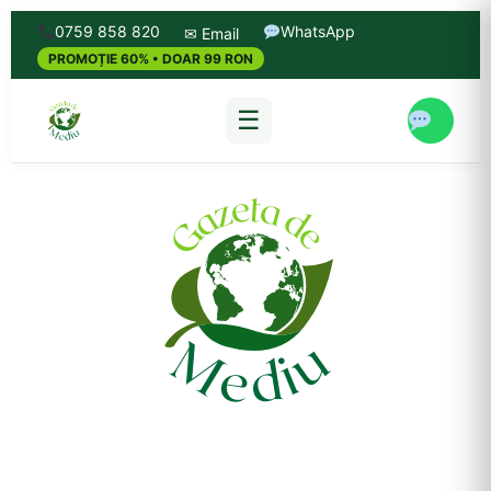
0759 858 820
WhatsApp
✉ Email
PROMOȚIE 60% • DOAR 99 RON
☰